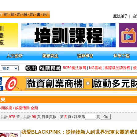
魔法弟子
｜
自
5050魔法眾籌
|
NG書城
|
國際級品牌課程
|
優
休閒娛樂 / 娛樂活動 全類
果共計
978
筆，共計
98
頁 目前頁數：第
5
頁 / 跳至第
頁
我愛BLACKPINK：從怪物新人到世界冠軍女團的成