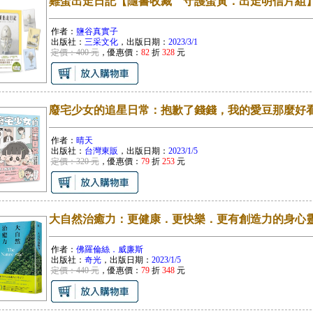
雞蛋出走日記【隨書收藏 守護蛋黃．出走明信片組
作者：
鹽谷真實子
出版社：
三采文化
，出版日期：
2023/3/1
定價：400 元
，優惠價：
82
折
328
元
廢宅少女的追星日常：抱歉了錢錢，我的愛豆那麼好
作者：
晴天
出版社：
台灣東販
，出版日期：
2023/1/5
定價：320 元
，優惠價：
79
折
253
元
大自然治癒力：更健康．更快樂．更有創造力的身心
作者：
佛羅倫絲．威廉斯
出版社：
奇光
，出版日期：
2023/1/5
定價：440 元
，優惠價：
79
折
348
元