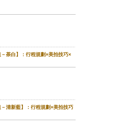
組－荼白】：行程規劃×美拍技巧×
組－清新藍】：行程規劃×美拍技巧