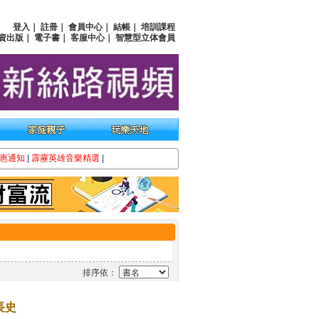
登入
｜
註冊
｜
會員中心
｜
結帳
｜
培訓課程
資出版
｜
電子書
｜
客服中心
｜
智慧型立体會員
惠通知
|
霹靂英雄音樂精選
|
排序依：
長史