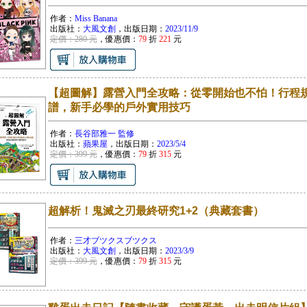
作者：
Miss Banana
出版社：
大風文創
，出版日期：
2023/11/9
定價：280 元
，優惠價：
79
折
221
元
【超圖解】露營入門全攻略：從零開始也不怕！行程規
譜，新手必學的戶外實用技巧
作者：
長谷部雅一 監修
出版社：
蘋果屋
，出版日期：
2023/5/4
定價：399 元
，優惠價：
79
折
315
元
超解析！鬼滅之刃最終研究1+2（典藏套書）
作者：
三才ブツクスブツクス
出版社：
大風文創
，出版日期：
2023/3/9
定價：399 元
，優惠價：
79
折
315
元