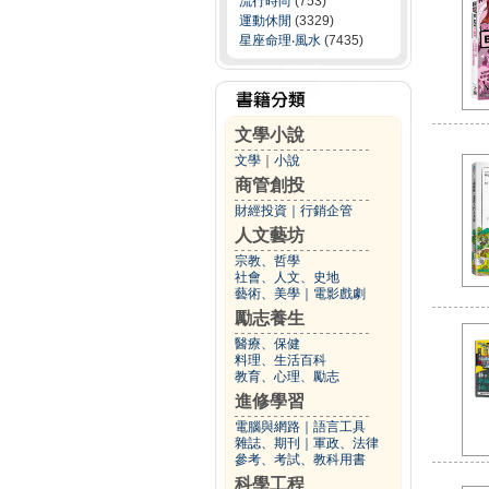
流行時尚
(753)
運動休閒
(3329)
星座命理‧風水
(7435)
文學小說
文學
｜
小說
商管創投
財經投資
｜
行銷企管
人文藝坊
宗教、哲學
社會、人文、史地
藝術、美學
｜
電影戲劇
勵志養生
醫療、保健
料理、生活百科
教育、心理、勵志
進修學習
電腦與網路
｜
語言工具
雜誌、期刊
｜
軍政、法律
參考、考試、教科用書
科學工程