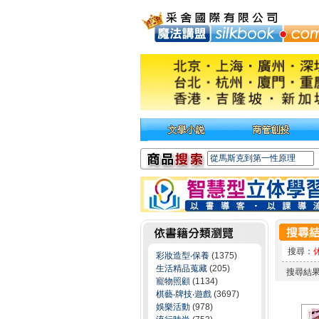
搜尋：
彩妝造型‧保養
(1375)
生活精品蒐藏
(205)
搜尋結
寵物照顧
(1134)
棋藝‧牌技‧遊戲
(3697)
娛樂活動
(978)