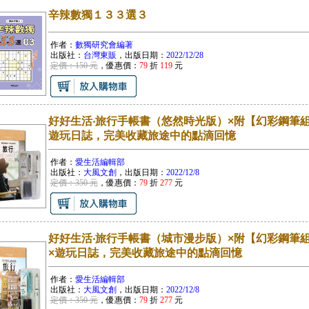
辛辣數獨１３３選３
作者：
數獨研究會編著
出版社：
台灣東販
，出版日期：
2022/12/28
定價：150 元
，優惠價：
79
折
119
元
好好生活‧旅行手帳書（悠然時光版）×附【幻彩鋼筆
遊玩日誌，完美收藏旅途中的點滴回憶
作者：
愛生活編輯部
出版社：
大風文創
，出版日期：
2022/12/8
定價：350 元
，優惠價：
79
折
277
元
好好生活‧旅行手帳書（城市漫步版）×附【幻彩鋼筆
×遊玩日誌，完美收藏旅途中的點滴回憶
作者：
愛生活編輯部
出版社：
大風文創
，出版日期：
2022/12/8
定價：350 元
，優惠價：
79
折
277
元