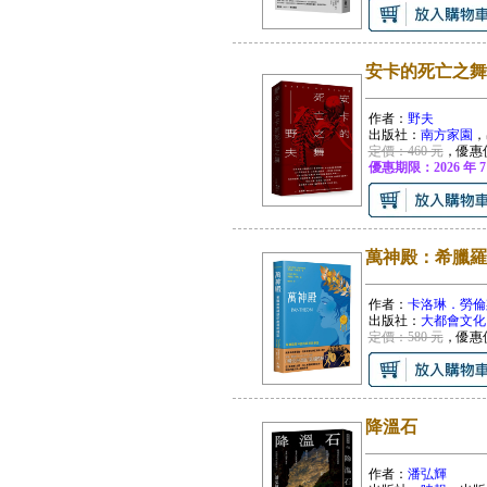
安卡的死亡之舞
作者：
野夫
出版社：
南方家園
，
定價：460 元
，優惠
優惠期限：2026 年 7
萬神殿：希臘羅
作者：
卡洛琳．勞倫斯 (C
出版社：
大都會文化
定價：580 元
，優惠
降溫石
作者：
潘弘輝