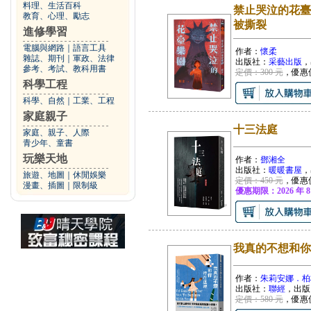
料理、生活百科
禁止哭泣的花臺
教育、心理、勵志
被撕裂
進修學習
電腦與網路
｜
語言工具
作者：
懷柔
雜誌、期刊
｜
軍政、法律
出版社：
采藝出版
，
參考、考試、教科用書
定價：300 元
，優惠
科學工程
科學、自然
｜
工業、工程
家庭親子
十三法庭
家庭、親子、人際
青少年、童書
玩樂天地
作者：
鄧湘全
出版社：
暖暖書屋
，
旅遊、地圖
｜
休閒娛樂
定價：450 元
，優惠
漫畫、插圖
｜
限制級
優惠期限：2026 年 8
我真的不想和你
作者：
朱莉安娜．柏
出版社：
聯經
，出版
定價：580 元
，優惠