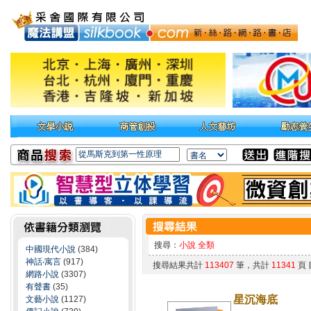
搜尋：
小說 全類
中國現代小說
(384)
神話‧寓言
(917)
搜尋結果共計
113407
筆，共計
11341
頁
網路小說
(3307)
有聲書
(35)
星沉海底
文藝小說
(1127)