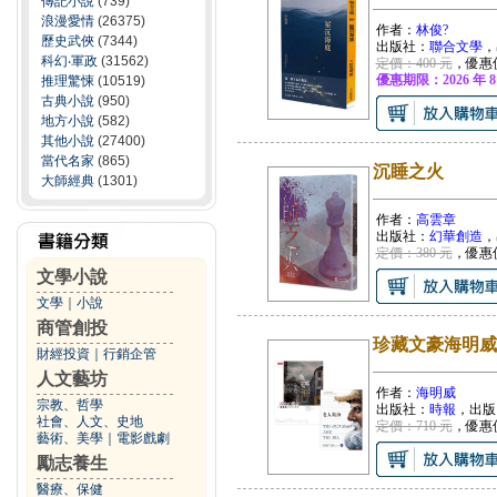
傳記小說
(739)
浪漫愛情
(26375)
作者：
林俊?
歷史武俠
(7344)
出版社：
聯合文學
，
科幻‧軍政
(31562)
定價：400 元
，優惠
優惠期限：2026 年 8
推理驚悚
(10519)
古典小說
(950)
地方小說
(582)
其他小說
(27400)
當代名家
(865)
沉睡之火
大師經典
(1301)
作者：
高雲章
出版社：
幻華創造
，
定價：380 元
，優惠
文學小說
文學
｜
小說
商管創投
珍藏文豪海明威
財經投資
｜
行銷企管
人文藝坊
作者：
海明威
宗教、哲學
出版社：
時報
，出版
社會、人文、史地
定價：710 元
，優惠
藝術、美學
｜
電影戲劇
勵志養生
醫療、保健