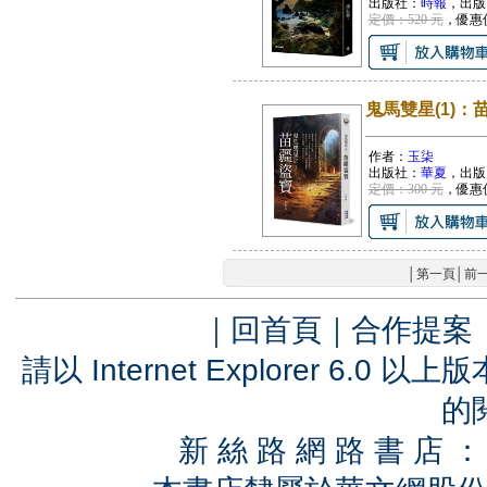
出版社：
時報
，出版
定價：520 元
，優惠
鬼馬雙星(1)：
作者：
玉柒
出版社：
華夏
，出版
定價：300 元
，優惠
│
第一頁
│
前
｜
回首頁
｜
合作提案
請以 Internet Explorer 6.
的
新 絲 路 網 路 書 