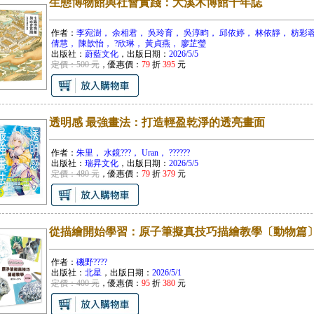
生態博物館與社會實踐：大溪木博館十年誌
作者：
李宛澍， 余相君， 吳玲育， 吳淳畇， 邱依婷， 林依靜， 枋彩蓉
倩慧， 陳歆怡， ?欣琳， 黃貞燕， 廖芷瑩
出版社：
蔚藍文化
，出版日期：
2026/5/5
定價：500 元
，優惠價：
79
折
395
元
透明感 最強畫法：打造輕盈乾淨的透亮畫面
作者：
朱里， 水鏡???， Uran， ??????
出版社：
瑞昇文化
，出版日期：
2026/5/5
定價：480 元
，優惠價：
79
折
379
元
從描繪開始學習：原子筆擬真技巧描繪教學〔動物篇
作者：
磯野????
出版社：
北星
，出版日期：
2026/5/1
定價：400 元
，優惠價：
95
折
380
元