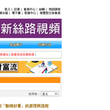
登入
｜
註冊
｜
會員中心
｜
結帳
｜
培訓課程
資出版
｜
電子書
｜
客服中心
｜
智慧型立体會員
惠通知
|
霹靂英雄音樂精選
|
排序依：
到「動得好看」的原理與流程