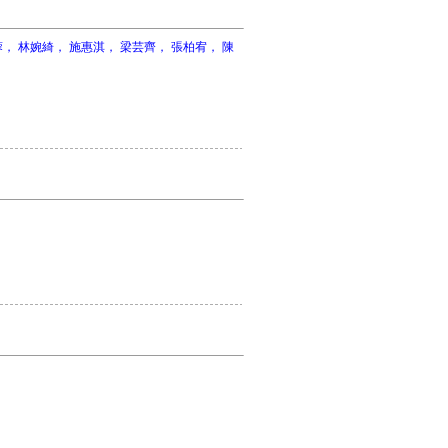
， 林婉綺， 施惠淇， 梁芸齊， 張柏宥， 陳
〕