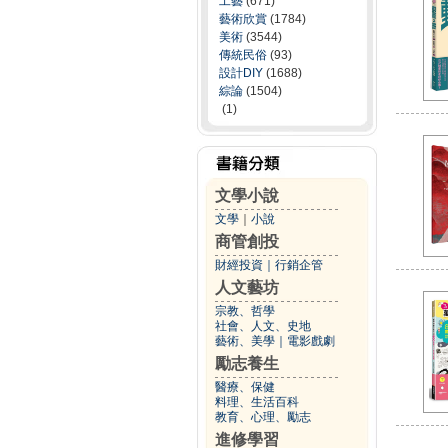
工藝
(671)
藝術欣賞
(1784)
美術
(3544)
傳統民俗
(93)
設計DIY
(1688)
綜論
(1504)
(1)
文學小說
文學
｜
小說
商管創投
財經投資
｜
行銷企管
人文藝坊
宗教、哲學
社會、人文、史地
藝術、美學
｜
電影戲劇
勵志養生
醫療、保健
料理、生活百科
教育、心理、勵志
進修學習