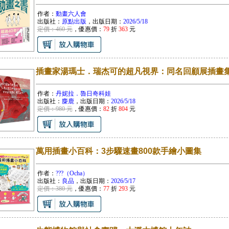
作者：
動畫六人會
出版社：
原點出版
，出版日期：
2026/5/18
定價：460 元
，優惠價：
79
折
363
元
插畫家湯瑪士．瑞杰可的超凡視界：同名回顧展插畫
作者：
丹妮拉．魯日奇科娃
出版社：
麋鹿
，出版日期：
2026/5/18
定價：980 元
，優惠價：
82
折
804
元
萬用插畫小百科：3步驟速畫800款手繪小圖集
作者：
???（Ocha）
出版社：
良品
，出版日期：
2026/5/17
定價：380 元
，優惠價：
77
折
293
元