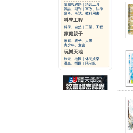
電腦與網路
｜
語言工具
雜誌、期刊
｜
軍政、法律
參考、考試、教科用書
科學工程
科學、自然
｜
工業、工程
家庭親子
家庭、親子、人際
青少年、童書
玩樂天地
旅遊、地圖
｜
休閒娛樂
漫畫、插圖
｜
限制級