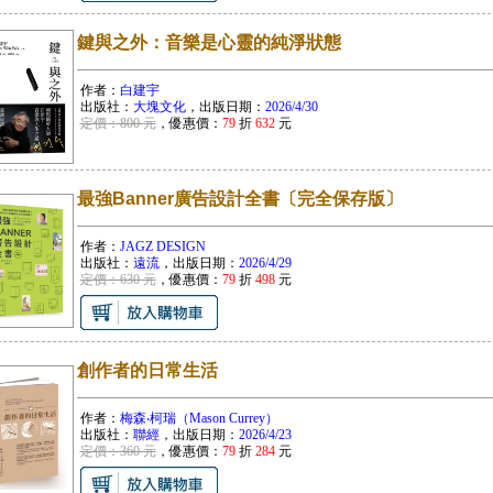
鍵與之外：音樂是心靈的純淨狀態
作者：
白建宇
出版社：
大塊文化
，出版日期：
2026/4/30
定價：800 元
，優惠價：
79
折
632
元
最強Banner廣告設計全書〔完全保存版〕
作者：
JAGZ DESIGN
出版社：
遠流
，出版日期：
2026/4/29
定價：630 元
，優惠價：
79
折
498
元
創作者的日常生活
作者：
梅森‧柯瑞（Mason Currey）
出版社：
聯經
，出版日期：
2026/4/23
定價：360 元
，優惠價：
79
折
284
元