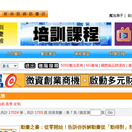
魔法弟子
｜
自
5050魔法眾籌
|
NG書城
|
國際級品牌課程
|
優
藝術‧美學 全類
果共計
17024
筆，共計
1703
頁 目前頁數：第
7
頁 / 跳至第
頁
動畫之書：從零開始！告訴你拆解動畫從「動得對」