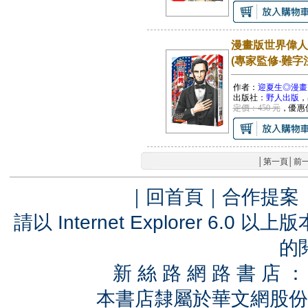
漫畫版世界偉人
(專家監修‧難字
作者：
迎夏生◎漫畫
出版社：
野人出版
，
定價：450 元
，優惠
│
第一頁
│
前
｜
回首頁
｜
合作提案
請以 Internet Explorer 6.
的
新 絲 路 網 路 書 
本書店隸屬於華文網股份