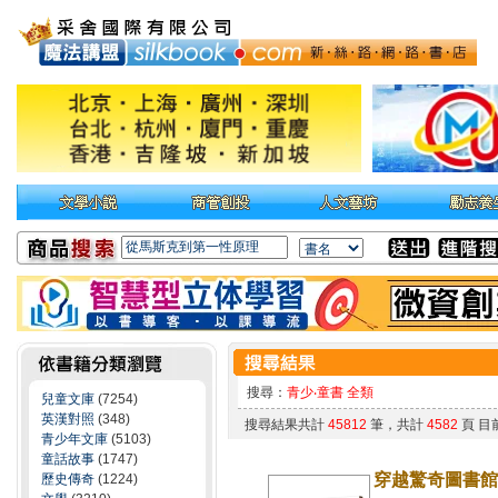
搜尋：
青少‧童書 全類
兒童文庫
(7254)
英漢對照
(348)
搜尋結果共計
45812
筆，共計
4582
頁 目
青少年文庫
(5103)
童話故事
(1747)
穿越驚奇圖書館
歷史傳奇
(1224)