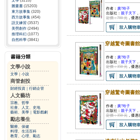
文學
(3210)
圖畫書
(15203)
作者：
廣?玲子
東方故事集
(320)
出版社：
親子天下
，
西方故事集
(454)
定價：700 元
，優惠
語文練習
(3537)
美勞創作
(2494)
推理科幻
(1077)
自然科學
(3841)
穿越驚奇圖書館
作者：
廣?玲子
出版社：
親子天下
，
文學小說
定價：350 元
，優惠
文學
｜
小說
商管創投
財經投資
｜
行銷企管
穿越驚奇圖書館
人文藝坊
宗教、哲學
作者：
廣?玲子
社會、人文、史地
出版社：
親子天下
，
藝術、美學
｜
電影戲劇
定價：350 元
，優惠
勵志養生
醫療、保健
料理、生活百科
教育、心理、勵志