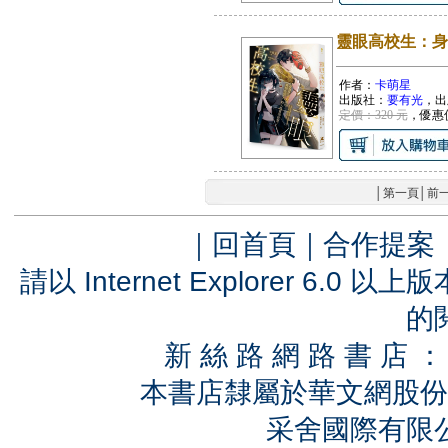
靈眼高校生：身
作者：
卡萌星
出版社：
要有光
，出
定價：320 元
，優惠
│
第一頁
│
前
｜
回首頁
｜
合作提案
請以 Internet Explorer 6.
的
新 絲 路 網 路 書 
本書店隸屬於華文網股份
采舍國際有限公司