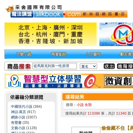
搜尋：
小說 全類
中國現代小說
(384)
神話‧寓言
(917)
搜尋結果共計
113396
筆，共計
11340
頁
網路小說
(3307)
有聲書
(35)
偷偷藏不住【
文藝小說
(1128)