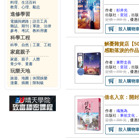
料理、生活百科
教育、心理、勵志
作者：
杉井光
進修學習
出版社：
皇冠
，出版
定價：360 元
，優惠
電腦與網路
｜
語言工具
雜誌、期刊
｜
軍政、法律
參考、考試、教科用書
科學工程
解憂雜貨店【5
科學、自然
｜
工業、工程
感動落淚的作品
家庭親子
家庭、親子、人際
作者：
東野圭吾
青少年、童書
出版社：
皇冠
，出版
玩樂天地
定價：350 元
，優惠
旅遊、地圖
｜
休閒娛樂
漫畫、插圖
｜
限制級
借名入京：開封
作者：
彧無為
出版社：
東佑文化
，
定價：300 元
，優惠