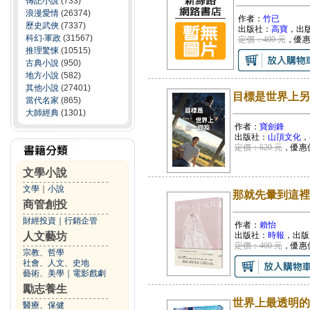
傳記小說
(733)
浪漫愛情
(26374)
作者：
竹已
歷史武俠
(7337)
出版社：
高寶
，出
科幻‧軍政
(31567)
定價：400 元
，優
推理驚悚
(10515)
古典小說
(950)
地方小說
(582)
其他小說
(27401)
目標是世界上另
當代名家
(865)
大師經典
(1301)
作者：
寶劍鋒
出版社：
山頂文化
，
定價：620 元
，優惠
文學小說
文學
｜
小說
那就先暈到這裡
商管創投
財經投資
｜
行銷企管
作者：
賴怡
人文藝坊
出版社：
時報
，出版
定價：400 元
，優惠
宗教、哲學
社會、人文、史地
藝術、美學
｜
電影戲劇
勵志養生
世界上最透明的
醫療、保健