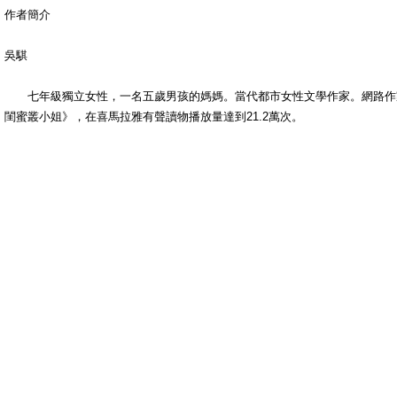
作者簡介
吳騏
七年級獨立女性，一名五歲男孩的媽媽。當代都市女性文學作家。網路作家
閨蜜叢小姐》，在喜馬拉雅有聲讀物播放量達到21.2萬次。