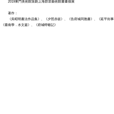
2019東門美術館策劃上海群眾藝術館書畫個展
著作：
《吳昭明書法作品集》、《夕照赤嵌》、《告府城同胞書》、《延平街事件
《臺南學．水文篇》、《府城蜉蝣記》