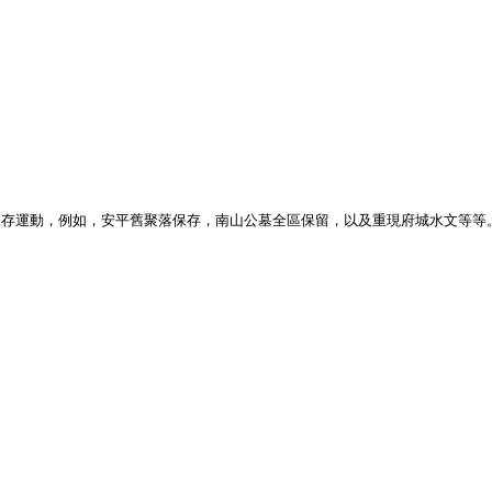
存運動，例如，安平舊聚落保存，南山公墓全區保留，以及重現府城水文等等