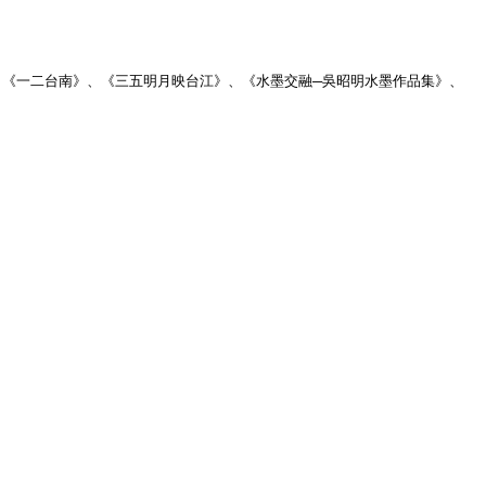
《一二台南》、《三五明月映台江》、《水墨交融─吳昭明水墨作品集》、