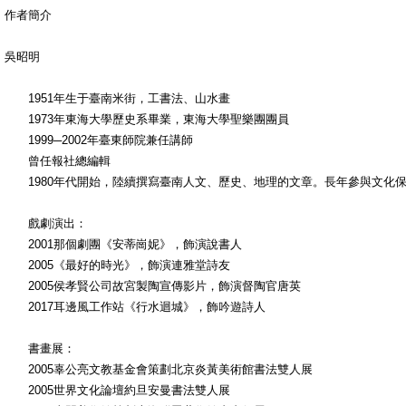
作者簡介
吳昭明
1951年生于臺南米街，工書法、山水畫
1973年東海大學歷史系畢業，東海大學聖樂團團員
1999─2002年臺東師院兼任講師
曾任報社總編輯
1980年代開始，陸續撰寫臺南人文、歷史、地理的文章。長年參與文化保
戲劇演出：
2001那個劇團《安蒂崗妮》，飾演說書人
2005《最好的時光》，飾演連雅堂詩友
2005侯孝賢公司故宮製陶宣傳影片，飾演督陶官唐英
2017耳邊風工作站《行水迴城》，飾吟遊詩人
書畫展：
2005辜公亮文教基金會策劃北京炎黃美術館書法雙人展
2005世界文化論壇約旦安曼書法雙人展