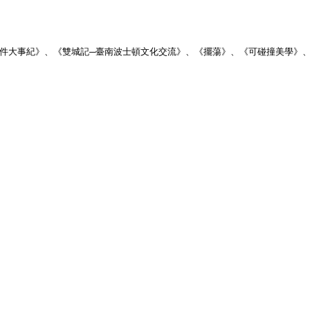
大事紀》、《雙城記─臺南波士頓文化交流》、《擺蕩》、《可碰撞美學》、