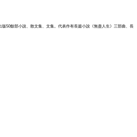
出版50餘部小說、散文集、文集。代表作有長篇小說《無盡人生》三部曲、長