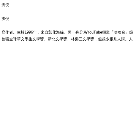
洪倪
洪倪
寫作者。生於1996年，來自彰化海線。另一身分為YouTube頻道「哈哈台
曾獲全球華文學生文學獎、新北文學獎、林榮三文學獎，但很少跟別人講。人生