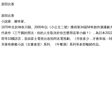
原田比香
原田比香
小說家、腳本家。
1970年生於神奈川縣。2005年以《小公主二號》獲得第34屆NHK創作廣播
代表作《三千圓的用法：你的人生取決於你怎麼用這筆小錢？》，為日本202
荷等10國語言，並由富士電視台改拍同名電視劇。《月收多少，才會幸福：
另著有療癒小說《古書食堂》系列、《午餐酒》系列等多部暢銷作品。