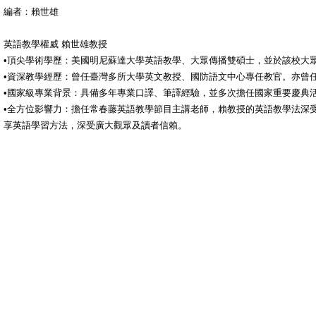
編者：賴世雄
英語教學權威 賴世雄教授
•頂尖學術學歷：美國明尼蘇達大學英語教學、大眾傳播雙碩士，並於該校大
•資深教學經歷：曾任臺灣多所大學英文教授、國防語文中心專任教官。亦曾
•國家級專業背景：具備多年專業口譯、筆譯經驗，並多次擔任國家重要慶典
•全方位影響力：擔任常春藤英語教學節目主講老師，賴教授的英語教學法深
享英語學習方法，深受廣大觀眾及讀者信賴。