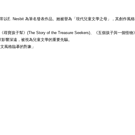
兒童文學作家與詩人，通常以E. Nesbit 為筆名發表作品。她被譽為「現代兒童文學
ory of the Treasure Seekers)、《五個孩子與一個怪物》(Five Chi
的創作對後世作家影響深遠，被視為兒童文學的重要先驅。
是我行文風格臨摹的對象」