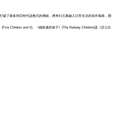
之母」，其創作風格打破了維多利亞時代說教式的傳統，將奇幻元素融入日常生活的寫作風格，開
ldren and It)、《鐵路邊的孩子》(The Railway Children)及《莎士比