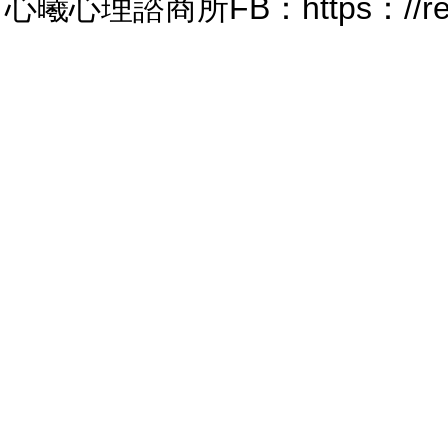
心曦心理諮商所FB：https：//reur