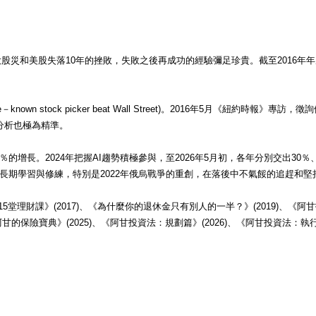
股災和美股失落10年的挫敗，失敗之後再成功的經驗彌足珍貴。截至2016年年底，
known stock picker beat Wall Street)。2016年5月《
回顧當年的分析也極為精準。
％的增長。2024年把握AI趨勢積極參與，至2026年5月初，各年分別交出30％、2
長期學習與修練，特別是2022年俄烏戰爭的重創，在落後中不氣餒的追趕和堅
堂理財課》(2017)、《為什麼你的退休金只有別人的一半？》(2019)、《阿甘
、《阿甘的保險寶典》(2025)、《阿甘投資法：規劃篇》(2026)、《阿甘投資法：