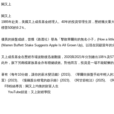
闕又上
闕又上
1985年赴美，美國又上成長基金經理人。40年的投資管理生涯，歷經幾次重大
標普500的9.2％。
優異的操盤成績，曾獲《路透社》譽為「擊敗華爾街的無名小子」(How a little－
(Warren Buffett Stake Suggests Apple Is All Grown Up)。以現在
又上成長基金在歷經市場波動後迅速翻揚，2020與2021年分別繳出108％及57
此外，旗下另兩檔家族基金亦有穩健績效。對他而言，投資是一場不能鬆懈的
著有《每年10分鐘，讓你的薪水變活錢》(2015)、《華爾街操盤手給年輕人的15
置》(2023)、《慢飆股台積電的啟示錄》(2023)、《阿甘節稅法》(2025)
FB粉絲專頁：闕又上均衡的財富人生
YouTube頻道：又上財經學院