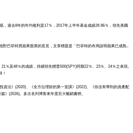
過去8年的年均複利是17％，2017年上半年基金成績28.86％，領先美國
紐約時報》專訪，徵詢他對巴菲特買蘋果股票的意見，文章標題是「巴菲特的布局說明蘋果已成熟」
1％及48％的成績，持續領先標普500(SPY)同期22％、23％、24％之表現。
持！
投資法》(2020)、《全方位理財的第一堂課》(2022)、《你沒有學到的資產配
執行篇》(2026)。多次名列博客來年度百大暢銷書榜。