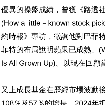
優異的操盤成績，曾獲《路透
(How a little－known stock p
約時報》專訪，徵詢他對巴菲
菲特的布局說明蘋果已成熟」(Warren B
Is All Grown Up)。以
又上成長基金在歷經市場波動後迅
108％及57％的增長。2024年