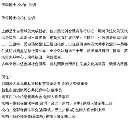
佛學博士 松柏仁波切
佛學博士松柏仁波切
上師是來自雪域的大成就者。他以慈悲與智慧為修行核心，願將佛法化為現代
出身皇族，為別日王國後裔，也是貢直仁波切第五世轉世。仁波切於寧瑪巴重
二十三歲時，受白瑪格桑法王親自推薦，出任藏傳佛教四大傳承的源頭—桑耶
仁波切以無盡悲願行腳世界，至今弘法超過三十年，足跡遍及挪威、德國、英
塔與閉關中心，廣植福田、利益眾生。
多年來致力慈善與社會服務，特別關懷台灣原住民族文化與教育，榮獲內政部
現任：
財團法人新北市私立松柏慈善基金會 創辦人暨董事長
新北市蘆洲懷恩公共托育中心 董事長
馬來西亞松柏慈善基金會 創辦人暨董事長
松柏－桑耶寺佛法學會(台灣／台北／新竹／台中) 創辦人暨金剛上師
松柏－桑耶寺佛法學會(吉隆坡／巴生／檳城) 創辦人暨金剛上師
松柏－慈心佛學會(新加坡) 創辦人暨金剛上師