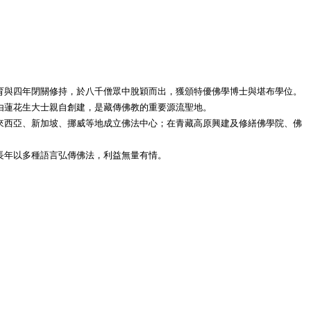
育與四年閉關修持，於八千僧眾中脫穎而出，獲頒特優佛學博士與堪布學位。
由蓮花生大士親自創建，是藏傳佛教的重要源流聖地。
來西亞、新加坡、挪威等地成立佛法中心；在青藏高原興建及修繕佛學院、佛
長年以多種語言弘傳佛法，利益無量有情。