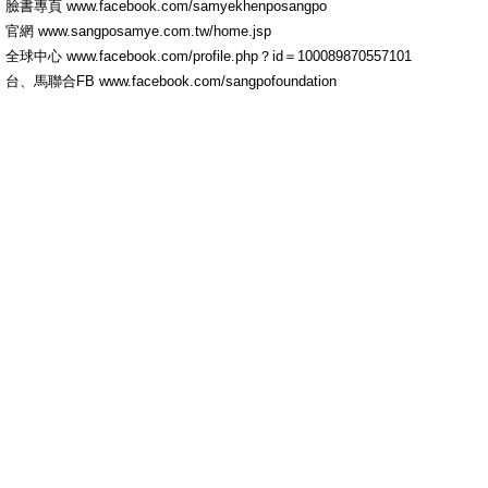
臉書專頁 www.facebook.com/samyekhenposangpo
官網 www.sangposamye.com.tw/home.jsp
全球中心 www.facebook.com/profile.php？id＝100089870557101
台、馬聯合FB www.facebook.com/sangpofoundation