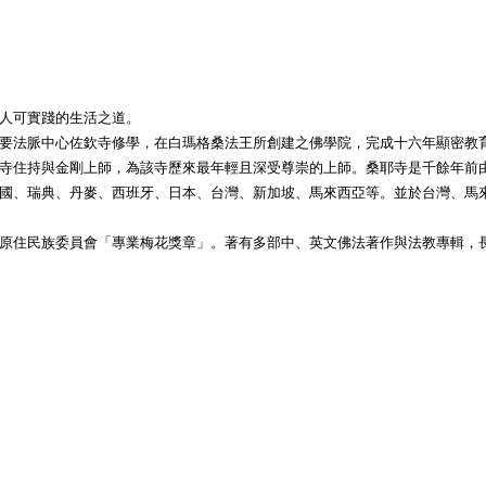
人可實踐的生活之道。
要法脈中心佐欽寺修學，在白瑪格桑法王所創建之佛學院，完成十六年顯密教
寺住持與金剛上師，為該寺歷來最年輕且深受尊崇的上師。桑耶寺是千餘年前
國、瑞典、丹麥、西班牙、日本、台灣、新加坡、馬來西亞等。並於台灣、馬
原住民族委員會「專業梅花獎章」。著有多部中、英文佛法著作與法教專輯，