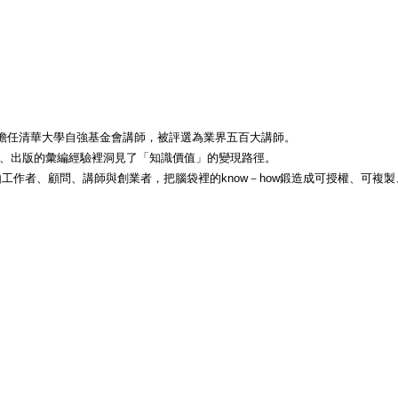
並擔任清華大學自強基金會講師，被評選為業界五百大講師。
、出版的彙編經驗裡洞見了「知識價值」的變現路徑。
由工作者、顧問、講師與創業者，把腦袋裡的know－how鍛造成可授權、可複