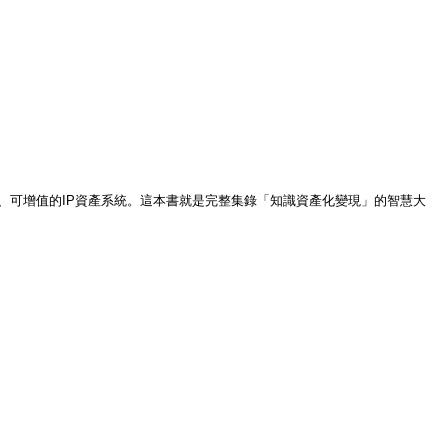
製、可增值的IP資產系統。這本書就是完整集錄「知識資產化變現」的智慧大