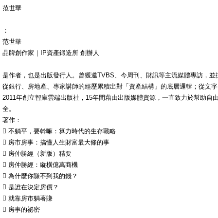
范世華
：
范世華
品牌創作家｜IP資產鍛造所 創辦人
是作者，也是出版發行人。曾獲邀TVBS、今周刊、財訊等主流媒體專訪，
從銀行、房地產、專家講師的經歷累積出對「資產結構」的底層邏輯；從文字
2011年創立智庫雲端出版社，15年間藉由出版媒體資源，一直致力於幫助自
全。
著作：
 不躺平，要幹嘛：算力時代的生存戰略
 房市房事：搞懂人生財富最大條的事
 房仲勝經（新版）精要
 房仲勝經：縱橫億萬商機
 為什麼你賺不到我的錢？
 是誰在決定房價？
 就靠房市躺著賺
 房事的祕密