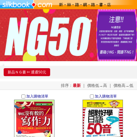
新品ＮＧ書 ✄ 通通50元
排序：
最新
｜
價格低→高
｜
價格高→低
加入購物清單
加入購物清單