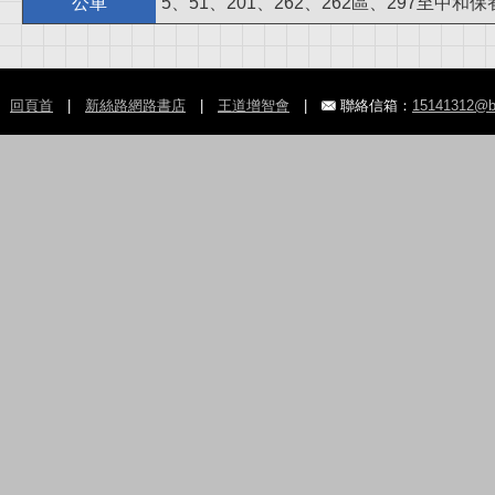
公車
5、51、201、262、262區、297至中和
回頁首
|
新絲路網路書店
|
王道增智會
|
聯絡信箱：
15141312@b