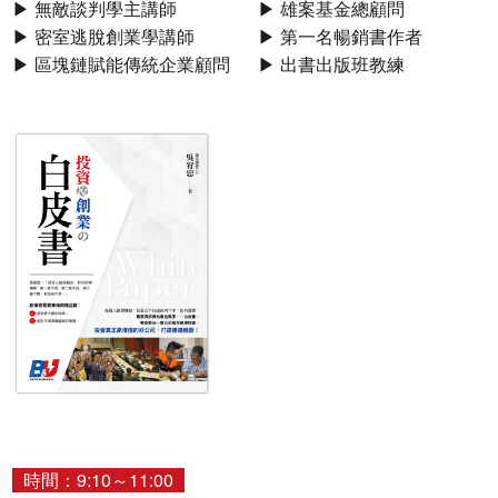
▶ 無敵談判學主講師
▶ 雄案基金總顧問
▶ 密室逃脫創業學講師
▶ 第一名暢銷書作者
▶ 區塊鏈賦能傳統企業顧問
▶ 出書出版班教練
時間：9:10～11:00