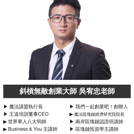
斜槓無敵創業大師 吳宥忠老師
▶ 魔法講盟執行長
▶ 我們一起創業吧！創辦人
▶ 王道培訓董事CEO
▶
魔法區塊鏈經濟研究院院長
▶ 世界華人八大明師
▶ 兩岸區塊鏈認證班講師
▶ Business & You 主講師
▶ 區塊鏈投資學主講師