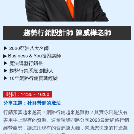
趨勢行銷設計師 陳威樺老師
▶ 2020亞洲八大名師
▶ Business & You授證講師
▶ 魔法講盟行銷長
▶ 趨勢行銷系統 創辦人
▶ 10年網路行銷實戰經驗
時間：14:35～16:00
分享主題：社群營銷的魔法
行銷預算越來越高？網路行銷越來越難做？其實你只是沒有
善用手上現有的資源。這堂課我即將分享2020最新網路行銷
經營趨勢，讓您用現有的資源賺大錢，幫助您快速的打造萬