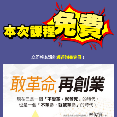
立即報名還能
獲得贈書壹冊
！