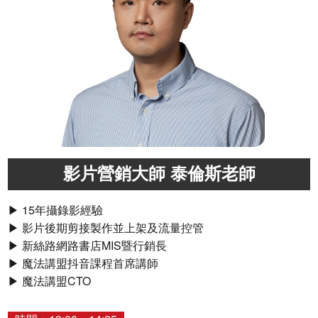
影片營銷大師 泰倫斯老師
▶ 15年攝錄影經驗
▶ 影片後期剪接製作並上架及流量控管
▶ 新絲路網路書店MIS暨行銷長
▶ 魔法講盟抖音課程首席講師
▶ 魔法講盟CTO