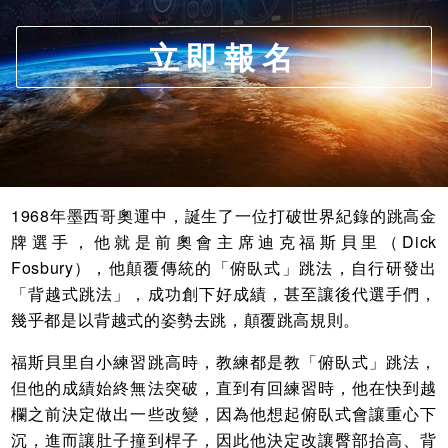
立即報名
1968年墨西哥奧運中，誕生了一位打破世界紀錄的跳高金
牌選手，他就是前奧會主席迪克福斯貝里（Dick
Fosbury），他顛覆傳統的「俯臥式」跳法，自行研發出
「背越式跳法」，成功創下好成績，甚至讓後代選手們，
幾乎都是以背越式的姿勢去跳，顛覆跳高規則。
福斯貝里自小練習跳高時，教練都是教「俯臥式」跳法，
但他的成績始終無法突破，直到有回練習時，他在快到越
欄之前決定做出一些改變，因為他想起俯臥式會讓重心下
沉，進而讓肚子撞到桿子，因此他決定改讓臀部抬高、背