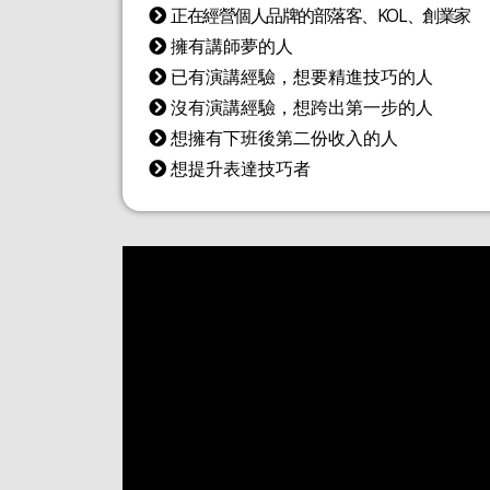
正在經營個人品牌的部落客、KOL、創業家
擁有講師夢的人
已有演講經驗，想要精進技巧的人
沒有演講經驗，想跨出第一步的人
想擁有下班後第二份收入的人
想提升表達技巧者