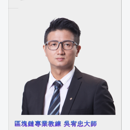
區塊鏈專業教練 吳宥忠大師