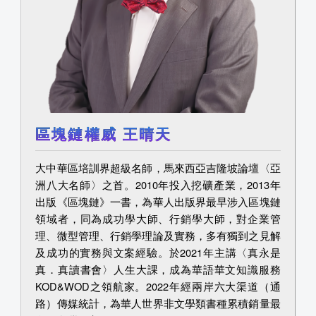
區塊鏈權威 王晴天
大中華區培訓界超級名師，馬來西亞吉隆坡論壇〈亞
洲八大名師〉之首。2010年投入挖礦產業，2013年
出版《區塊鏈》一書，為華人出版界最早涉入區塊鏈
領域者，同為成功學大師、行銷學大師，對企業管
理、微型管理、行銷學理論及實務，多有獨到之見解
及成功的實務與文案經驗。於2021年主講〈真永是
真．真讀書會〉人生大課，成為華語華文知識服務
KOD&WOD之領航家。2022年經兩岸六大渠道（通
路）傳媒統計，為華人世界非文學類書種累積銷量最