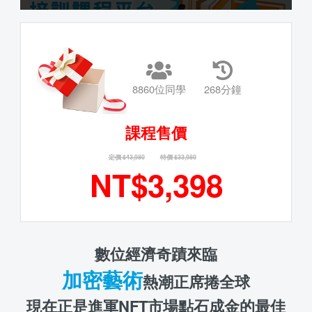
8860位同學
268分鐘
課程售價
定價 $43,980
特價 $33,980
NT$3,398
數位經濟奇蹟來臨
加密藝術
熱潮正席捲全球
現在正是進軍NFT市場點石成金的最佳