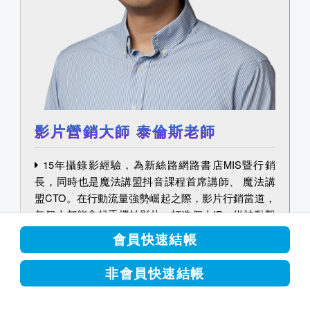
影片營銷大師 泰倫斯老師
15年攝錄影經驗，為新絲路網路書店MIS暨行銷
長，同時也是魔法講盟抖音課程首席講師、 魔法講
盟CTO。在行動流量強勢崛起之際，影片行銷當道，
每個人都能拿起手機拍影片，打造個人IP，從被動觀
看到積極行動，用影片行銷讓自己被全世界看見！泰
會員快速結帳
倫斯老師將告訴您如何善用APP，做出兼具美感與獨
特性的影片，不需要昂貴的器材，只要一支手機通通
非會員快速結帳
都搞定，輕鬆二創賺取被動收入！