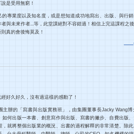
可說是受用無窮！
己的專業度以及知名度，或是想知道成功地寫出、出版、與行銷
者與未來作者...等，此堂課絕對不容錯過！相信上完這課程之
否則真的會後悔莫及！
——
已經好久好久，沒有過這樣的感動了！
主辦的「寫書與出版實務班」，由集團董事長Jacky Wang
、如何出版一本書、創意寫作與出版、寫書的撇步、自費出版、
程，就將整個出版業的概況、出書的過程解釋的非常清楚。除此
長、台大骨科醫師、中醫師、律師、公司的CEO，知名機構的