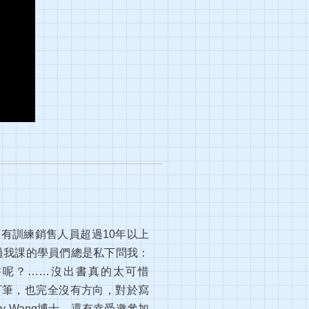
有訓練銷售人員超過10年以上
，上過我課的學員們總是私下問我：
書呢？……沒出書真的太可惜
下筆，也完全沒有方向，對於寫
y Wang博士，還有幸受邀參加