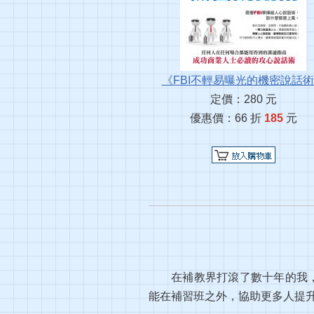
《FBI不輕易曝光的機密說話
定價：280 元
優惠價：66 折
185
元
在補教界打滾了數十年的我
能在補習班之外，協助更多人提