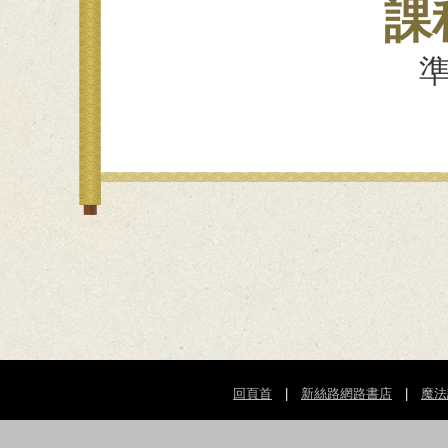
課
準
回頁首
|
新絲路網路書店
|
魔法