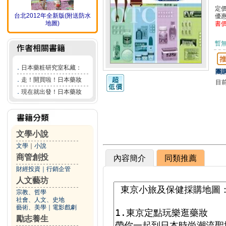
定
台北2012年全新版(附送防水
優
地圖)
書
暫
．
日本藥粧研究室私藏：
團購
．
走！開買啦！日本藥妝
目
．
現在就出發！日本藥妝
文學小說
文學
｜
小說
商管創投
內容簡介
同類推薦
財經投資
｜
行銷企管
人文藝坊
宗教、哲學
社會、人文、史地
藝術、美學
｜
電影戲劇
勵志養生