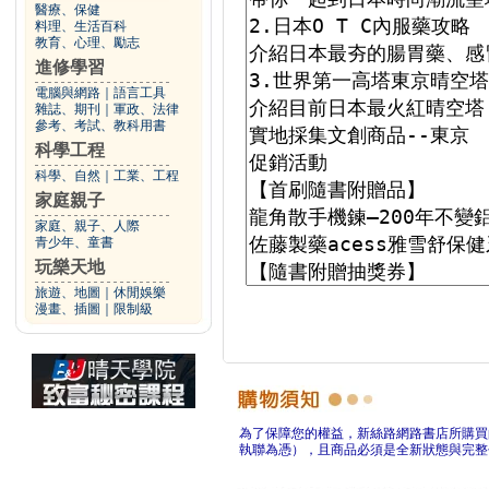
醫療、保健
料理、生活百科
教育、心理、勵志
進修學習
電腦與網路
｜
語言工具
雜誌、期刊
｜
軍政、法律
參考、考試、教科用書
科學工程
科學、自然
｜
工業、工程
家庭親子
家庭、親子、人際
青少年、童書
玩樂天地
旅遊、地圖
｜
休閒娛樂
漫畫、插圖
｜
限制級
為了保障您的權益，新絲路網路書店所購買
執聯為憑），且商品必須是全新狀態與完整