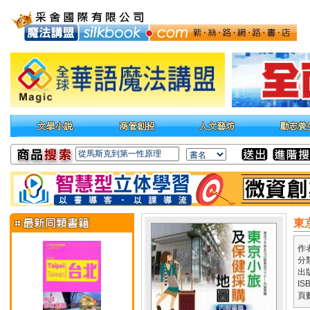
東
作
分
出
IS
頁