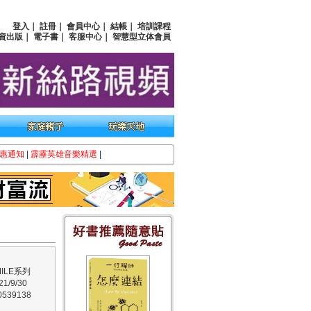
登入
｜
註冊
｜
會員中心
｜
結帳
｜
培訓課程
資出版
｜
電子書
｜
客服中心
｜
智慧型立体會員
惠通知
|
霹靂英雄音樂精選
|
ILE系列
/9/30
539138