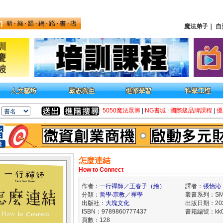
魔法弟子
｜
自
5050魔法眾籌
|
NG書城
|
國際級品牌課程
|
優
怎麼連結
How to Connect
作者：
一行禪師／王春子（繪）
譯者：
張怡沁
分類：
哲學‧宗教
／
禪學
叢書系列：SM
出版社：
大塊文化
出版日期：2021
ISBN：9789860777437
書籍編號：kk0
頁數：128