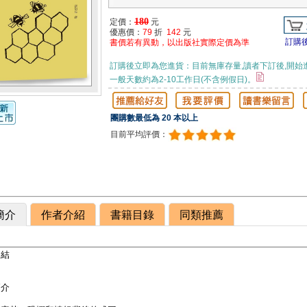
180
定價：
元
優惠價：
79
折
142
元
訂購
書價若有異動，以出版社實際定價為準
訂購後立即為您進貨：目前無庫存量,讀者下訂後,開始
一般天數約為2-10工作日(不含例假日)。
團購數最低為 20 本以上
目前平均評價：
簡介
作者介紹
書籍目錄
同類推薦