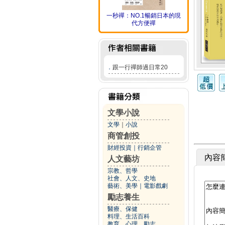
一秒禪：NO.1暢銷日本的現
代方便禪
．
跟一行禪師過日常20
文學小說
文學
｜
小說
商管創投
財經投資
｜
行銷企管
內容
人文藝坊
宗教、哲學
社會、人文、史地
藝術、美學
｜
電影戲劇
勵志養生
醫療、保健
料理、生活百科
教育、心理、勵志