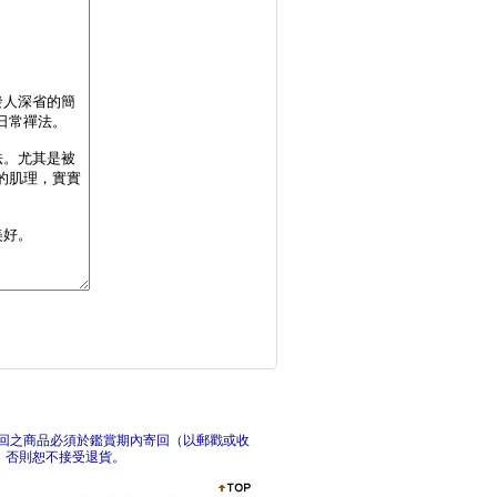
禪與道概論
禪關次第：初心修悟法
禪
回之商品必須於鑑賞期內寄回（以郵戳或收
，否則恕不接受退貨。