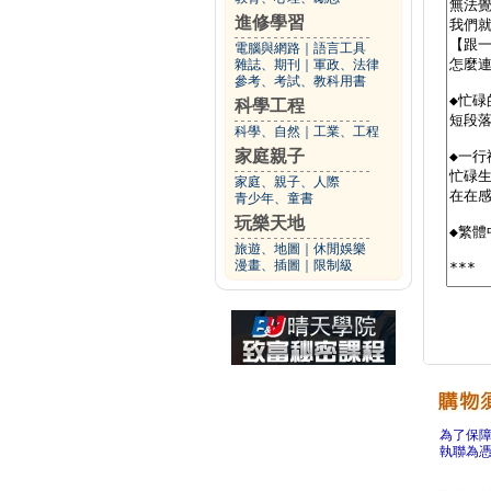
進修學習
電腦與網路
｜
語言工具
雜誌、期刊
｜
軍政、法律
參考、考試、教科用書
科學工程
科學、自然
｜
工業、工程
家庭親子
家庭、親子、人際
青少年、童書
玩樂天地
旅遊、地圖
｜
休閒娛樂
漫畫、插圖
｜
限制級
為了保
執聯為憑