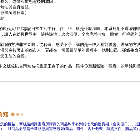
障您的權益，新絲路網路書店所購買的商品均享有到貨七天的鑑賞期（含例假日）。退
），且商品必須是全新狀態與完整包裝(商品、附件、內外包裝、隨貨文件、贈品等)