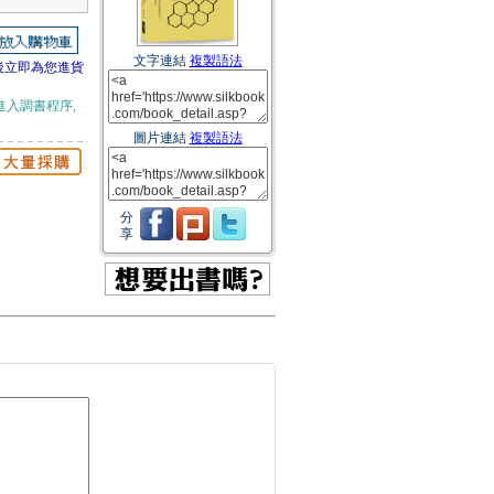
文字連結
複製語法
後立即為您進貨
進入調書程序,
圖片連結
複製語法
分
享