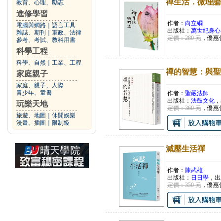
禪生活．微理論
教育、心理、勵志
進修學習
作者：
向立綱
電腦與網路
｜
語言工具
出版社：
萬世紀身心
雜誌、期刊
｜
軍政、法律
定價：280 元
，優惠
參考、考試、教科用書
科學工程
科學、自然
｜
工業、工程
禪的智慧：與聖
家庭親子
家庭、親子、人際
青少年、童書
作者：
聖嚴法師
出版社：
法鼓文化
，
玩樂天地
定價：360 元
，優惠
旅遊、地圖
｜
休閒娛樂
漫畫、插圖
｜
限制級
減壓生活禪
作者：
陳武雄
出版社：
日日學
，出
定價：350 元
，優惠