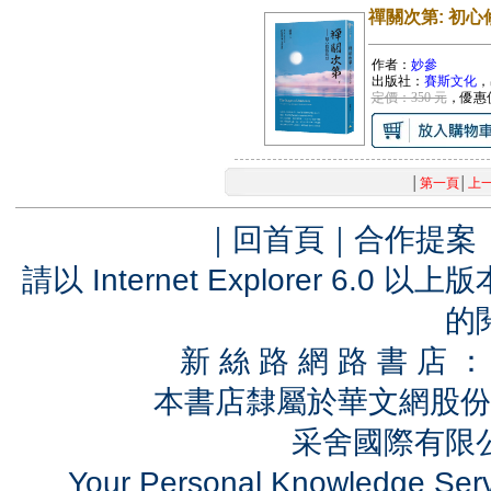
禪關次第: 初心
作者：
妙參
出版社：
賽斯文化
，
定價：350 元
，優惠
│
第一頁
│
上
｜
回首頁
｜
合作提案
請以 Internet Explorer 6.
的
新 絲 路 網 路 書 
本書店隸屬於華文網股份
采舍國際有限公司
Your Personal Knowledge Se