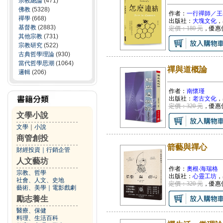
宗教總論
(471)
佛教
(5328)
作者：
一行禪師／王
禪學
(668)
出版社：
大塊文化
，
基督教
(2883)
定價：180 元
，優惠
其他宗教
(731)
宗教研究
(522)
古典哲學理論
(930)
當代哲學思潮
(1064)
禪與道概論
邏輯
(206)
作者：
南懷瑾
出版社：
老古文化
，
定價：320 元
，優惠
文學小說
文學
｜
小說
商管創投
箭藝與禪心
財經投資
｜
行銷企管
人文藝坊
作者：
奧根‧海瑞格
宗教、哲學
出版社：
心靈工坊
，
社會、人文、史地
定價：320 元
，優惠
藝術、美學
｜
電影戲劇
勵志養生
醫療、保健
料理、生活百科