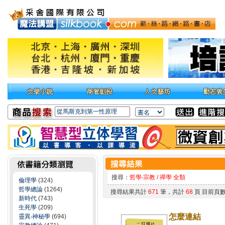
搜尋：
哲學‧宗教 / 禪學 全類
倫理學
(324)
哲學總論
(1264)
搜尋結果共計
671
筆，共計
68
頁 目前頁
新時代
(743)
生死學
(209)
怎麼連結
靈異‧神秘學
(694)