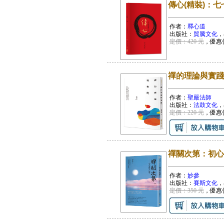
傳心(精裝)：
作者：
釋心道
出版社：
貿騰文化
，
定價：420 元
，優惠
禪的理論與實踐
作者：
聖嚴法師
出版社：
法鼓文化
，
定價：220 元
，優惠
禪關次第：初心
作者：
妙參
出版社：
賽斯文化
，
定價：350 元
，優惠