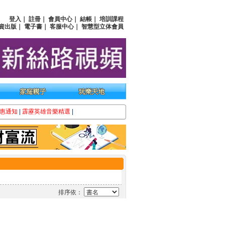
登入
｜
註冊
｜
會員中心
｜
結帳
｜
培訓課程
資出版
｜
電子書
｜
客服中心
｜
智慧型立体會員
惠通知
|
霹靂英雄音樂精選
|
排序依：