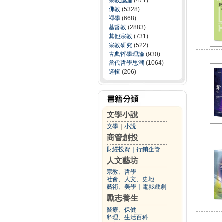
宗教總論
(471)
佛教
(5328)
禪學
(668)
基督教
(2883)
其他宗教
(731)
宗教研究
(522)
古典哲學理論
(930)
當代哲學思潮
(1064)
邏輯
(206)
文學小說
文學
｜
小說
商管創投
財經投資
｜
行銷企管
人文藝坊
宗教、哲學
社會、人文、史地
藝術、美學
｜
電影戲劇
勵志養生
醫療、保健
料理、生活百科