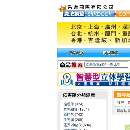
搜尋：
倫理學
(324)
哲學總論
(1264)
搜尋結
新時代
(743)
生死學
(209)
靈異‧神秘學
(694)