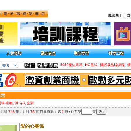
魔法弟子
｜
自
5050魔法眾籌
|
NG書城
|
國際級品牌課程
|
優
哲學‧宗教 / 新時代 全類
果共計
743
筆，共計
75
頁 目前頁數：第
1
頁 / 跳至第
頁
愛的心關係