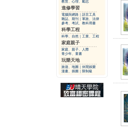
教育、心理、勵志
進修學習
電腦與網路
｜
語言工具
雜誌、期刊
｜
軍政、法律
參考、考試、教科用書
科學工程
科學、自然
｜
工業、工程
家庭親子
家庭、親子、人際
青少年、童書
玩樂天地
旅遊、地圖
｜
休閒娛樂
漫畫、插圖
｜
限制級