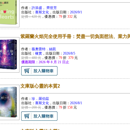
作者：
許添盛， 齊世芳
出版社：
賽斯文化
，出版日期：
2026/9/1
定價：420 元
，優惠價：
79
折
332
元
紫羅蘭火焰完全使用手冊：焚盡一切負面想法、業力
作者：
薇奧蕾特．絲凱
出版社：
橡實
，出版日期：
2026/8/5
定價：480 元
，優惠價：
79
折
379
元
優惠期限：2026 年 8 月 21 日止
文庫版心靈的本質2
作者：
珍．羅伯茲
出版社：
賽斯文化
，出版日期：
2026/8/1
定價：200 元
，優惠價：
79
折
158
元