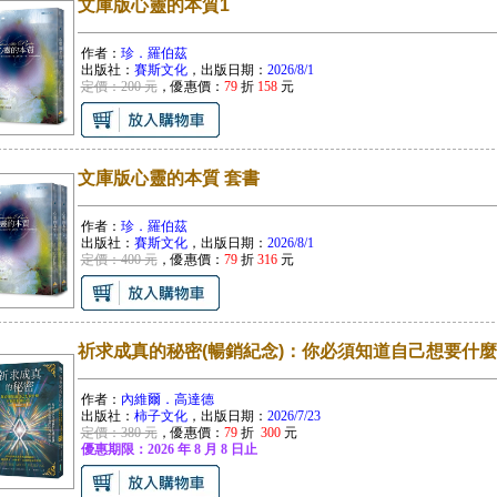
文庫版心靈的本質1
作者：
珍．羅伯茲
出版社：
賽斯文化
，出版日期：
2026/8/1
定價：200 元
，優惠價：
79
折
158
元
文庫版心靈的本質 套書
作者：
珍．羅伯茲
出版社：
賽斯文化
，出版日期：
2026/8/1
定價：400 元
，優惠價：
79
折
316
元
祈求成真的秘密(暢銷紀念)：你必須知道自己想要什
作者：
內維爾．高達德
出版社：
柿子文化
，出版日期：
2026/7/23
定價：380 元
，優惠價：
79
折
300
元
優惠期限：2026 年 8 月 8 日止