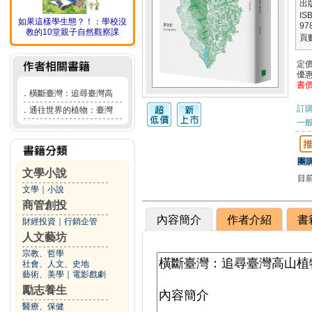
出
IS
如果這樣學生態？！：學校沒
97
教的10堂親子自然觀察課
頁
定
優
書
．
橫斷臺灣：追尋臺灣高
訂
．
通往世界的植物：臺灣
一般
團購
文學小說
目
文學
｜
小說
商管創投
內容簡介
作者介紹
書
財經投資
｜
行銷企管
人文藝坊
宗教、哲學
社會、人文、史地
藝術、美學
｜
電影戲劇
勵志養生
醫療、保健