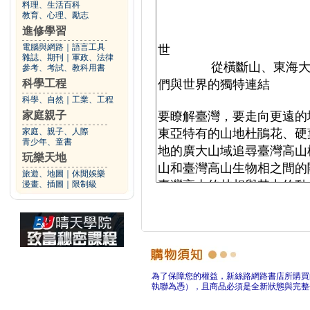
料理、生活百科
教育、心理、勵志
進修學習
電腦與網路
｜
語言工具
雜誌、期刊
｜
軍政、法律
參考、考試、教科用書
科學工程
科學、自然
｜
工業、工程
家庭親子
家庭、親子、人際
青少年、童書
玩樂天地
旅遊、地圖
｜
休閒娛樂
漫畫、插圖
｜
限制級
為了保障您的權益，新絲路網路書店所購買
執聯為憑），且商品必須是全新狀態與完整