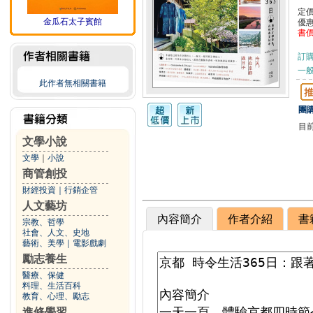
定
金瓜石太子賓館
優
書
訂
一般
此作者無相關書籍
團購
目
文學小說
文學
｜
小說
商管創投
財經投資
｜
行銷企管
人文藝坊
內容簡介
作者介紹
書
宗教、哲學
社會、人文、史地
藝術、美學
｜
電影戲劇
勵志養生
醫療、保健
料理、生活百科
教育、心理、勵志
進修學習