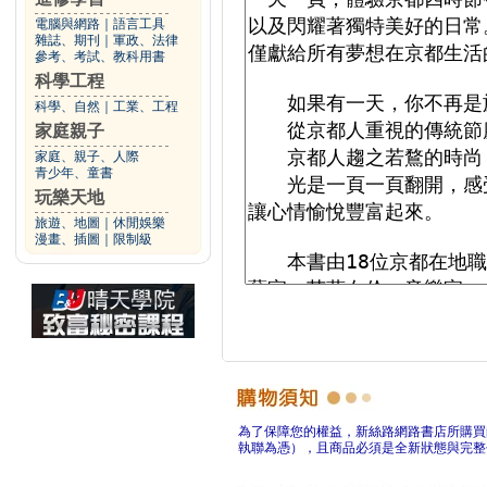
電腦與網路
｜
語言工具
雜誌、期刊
｜
軍政、法律
參考、考試、教科用書
科學工程
科學、自然
｜
工業、工程
家庭親子
家庭、親子、人際
青少年、童書
玩樂天地
旅遊、地圖
｜
休閒娛樂
漫畫、插圖
｜
限制級
為了保障您的權益，新絲路網路書店所購買
執聯為憑），且商品必須是全新狀態與完整