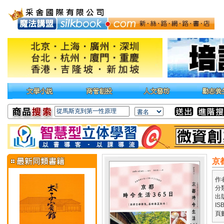
京
作
分
出
IS
頁