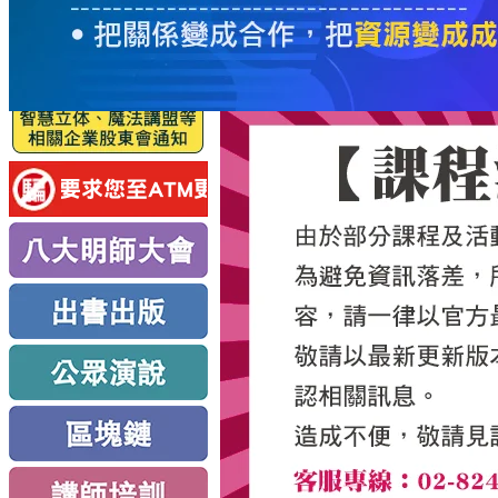
服
務
新
思
路