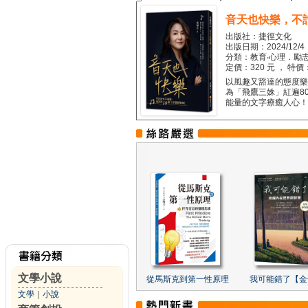
音天也快樂，不
出版社：捷徑文化
出版日期：2024/12/4
分類：教育‧心理．勵志
定價：320 元 ， 特價
以風趣又豁達的態度樂觀
為「飛鷹三姝」紅遍8
能量的文字療癒人心！...
文學小說
從馬斯克到第一性原理
我可能錯了【金
文學
｜
小說