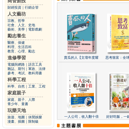
商管創投
財經投資
｜
行銷企管
人文藝坊
宗教、哲學
社會、人文、史地
藝術、美學
｜
電影戲劇
勵志養生
醫療、保健
料理、生活百科
教育、心理、勵志
進修學習
賣瓜的人【文壇年度耀
思考致富：全球
電腦與網路
｜
語言工具
雜誌、期刊
｜
軍政、法律
參考、考試、教科用書
科學工程
科學、自然
｜
工業、工程
家庭親子
家庭、親子、人際
青少年、童書
玩樂天地
一人公司，收入翻十倍
好好吃飯，一
旅遊、地圖
｜
休閒娛樂
漫畫、插圖
｜
限制級