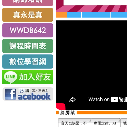
—
—
—
—
—
音天也快樂，不
摩爾定律、AI
地