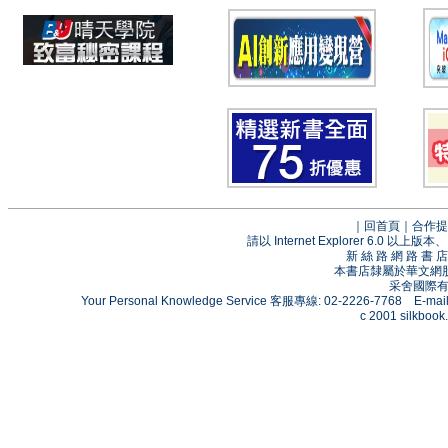
｜
回首頁
｜
合作提
請以 Internet Explorer 6.0
新 絲 路 網 路 
本書店隸屬於華文網
采舍國際有限
Your Personal Knowledge Service 客服專線: 02-2226-7768 E-mai
c 2001 silkbook.