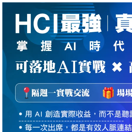
新
絲
路
網
路
書
店
-
知
識