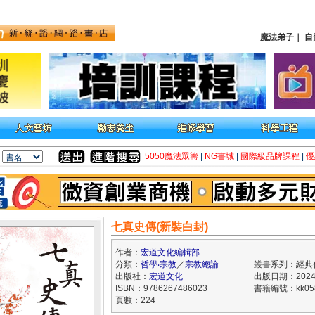
魔法弟子
｜
自
5050魔法眾籌
|
NG書城
|
國際級品牌課程
|
優
七真史傳(新裝白封)
作者：
宏道文化編輯部
分類：
哲學‧宗教
／
宗教總論
叢書系列：經典
出版社：
宏道文化
出版日期：2024/
ISBN：9786267486023
書籍編號：kk058
頁數：224