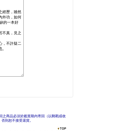
從信仰出發：跟著媽祖
當代
海之信仰．朝聖台灣離
生死
回之商品必須於鑑賞期內寄回（以郵戳或收
，否則恕不接受退貨。