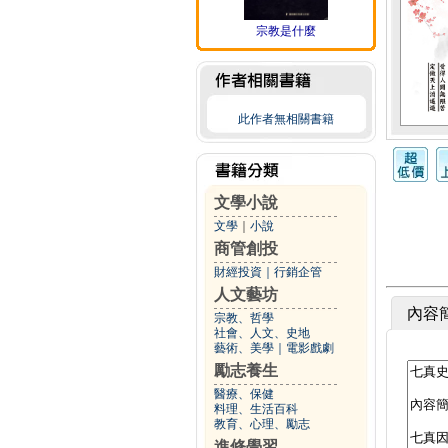
宗教是什麼
此作者無相關書籍
文學小說
文學
｜
小說
商管創投
財經投資
｜
行銷企管
人文藝坊
內容
宗教、哲學
社會、人文、史地
藝術、美學
｜
電影戲劇
勵志養生
醫療、保健
料理、生活百科
教育、心理、勵志
進修學習