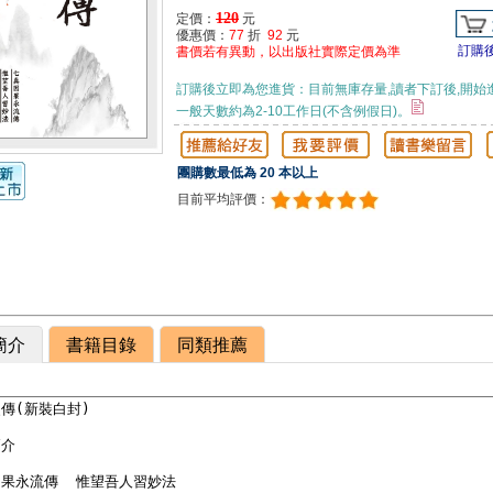
120
定價：
元
優惠價：
77
折
92
元
訂購
書價若有異動，以出版社實際定價為準
訂購後立即為您進貨：目前無庫存量,讀者下訂後,開始
一般天數約為2-10工作日(不含例假日)。
團購數最低為 20 本以上
目前平均評價：
簡介
書籍目錄
同類推薦