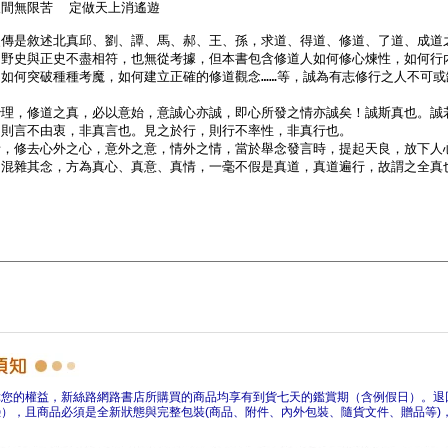
障您的權益，新絲路網路書店所購買的商品均享有到貨七天的鑑賞期（含例假日）。退
），且商品必須是全新狀態與完整包裝(商品、附件、內外包裝、隨貨文件、贈品等)