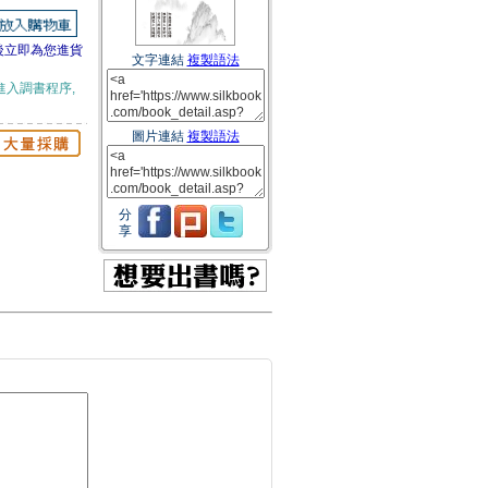
後立即為您進貨
文字連結
複製語法
進入調書程序,
圖片連結
複製語法
分
享