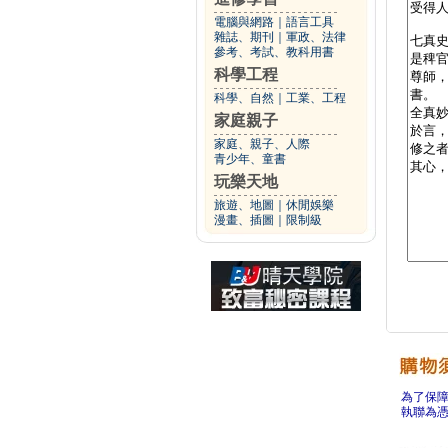
電腦與網路
｜
語言工具
雜誌、期刊
｜
軍政、法律
參考、考試、教科用書
科學工程
科學、自然
｜
工業、工程
家庭親子
家庭、親子、人際
青少年、童書
玩樂天地
旅遊、地圖
｜
休閒娛樂
漫畫、插圖
｜
限制級
為了保
執聯為憑