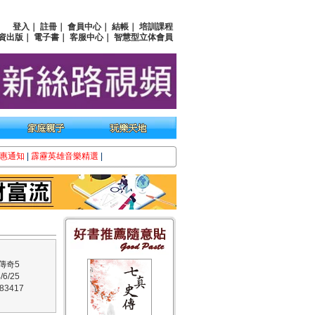
登入
｜
註冊
｜
會員中心
｜
結帳
｜
培訓課程
資出版
｜
電子書
｜
客服中心
｜
智慧型立体會員
惠通知
|
霹靂英雄音樂精選
|
傳奇5
6/25
3417