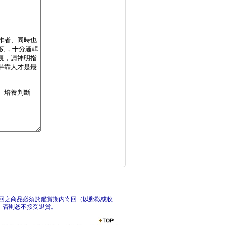
從信仰出發：跟著媽祖
當代
生死之間－死後世界的
法言
回之商品必須於鑑賞期內寄回（以郵戳或收
，否則恕不接受退貨。