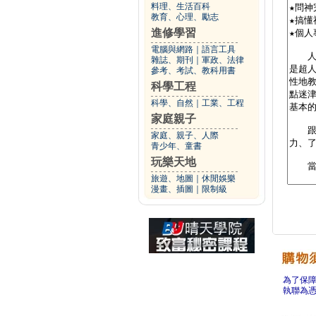
料理、生活百科
教育、心理、勵志
進修學習
電腦與網路
｜
語言工具
雜誌、期刊
｜
軍政、法律
參考、考試、教科用書
科學工程
科學、自然
｜
工業、工程
家庭親子
家庭、親子、人際
青少年、童書
玩樂天地
旅遊、地圖
｜
休閒娛樂
漫畫、插圖
｜
限制級
為了保
執聯為憑