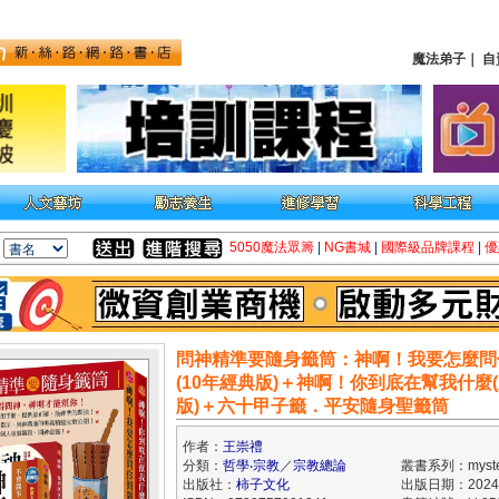
魔法弟子
｜
自
5050魔法眾籌
|
NG書城
|
國際級品牌課程
|
優
問神精準要隨身籤筒：神啊！我要怎麼問
(10年經典版)＋神啊！你到底在幫我什麼
版)＋六十甲子籤．平安隨身聖籤筒
作者：
王崇禮
分類：
哲學‧宗教
／
宗教總論
叢書系列：myste
出版社：
柿子文化
出版日期：2024/