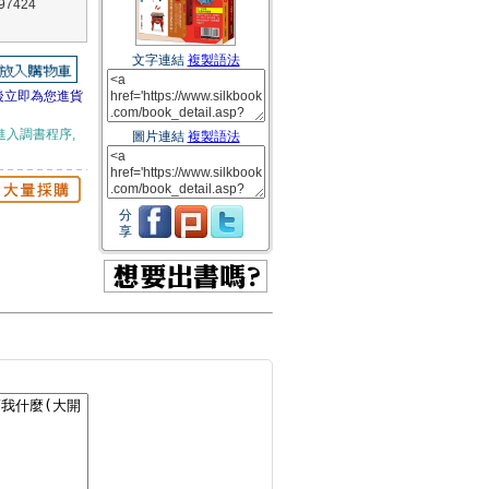
7424
文字連結
複製語法
後立即為您進貨
進入調書程序,
圖片連結
複製語法
分
享