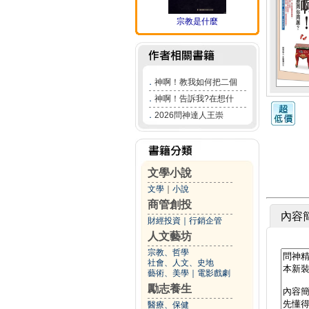
宗教是什麼
．
神啊！教我如何把二個
．
神啊！告訴我?在想什
．
2026問神達人王崇
文學小說
文學
｜
小說
商管創投
內容
財經投資
｜
行銷企管
人文藝坊
宗教、哲學
社會、人文、史地
藝術、美學
｜
電影戲劇
勵志養生
醫療、保健