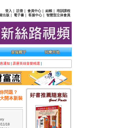
登入
｜
註冊
｜
會員中心
｜
結帳
｜
培訓課程
資出版
｜
電子書
｜
客服中心
｜
智慧型立体會員
惠通知
|
霹靂英雄音樂精選
|
你問題？
(大開本新裝
ry
11/18