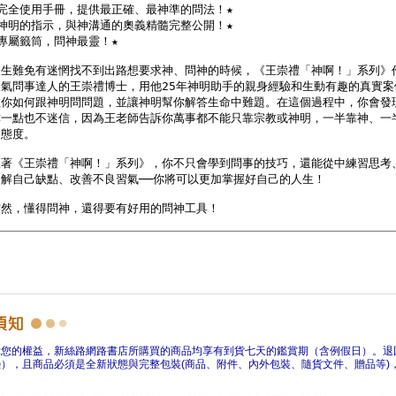
障您的權益，新絲路網路書店所購買的商品均享有到貨七天的鑑賞期（含例假日）。退
），且商品必須是全新狀態與完整包裝(商品、附件、內外包裝、隨貨文件、贈品等)