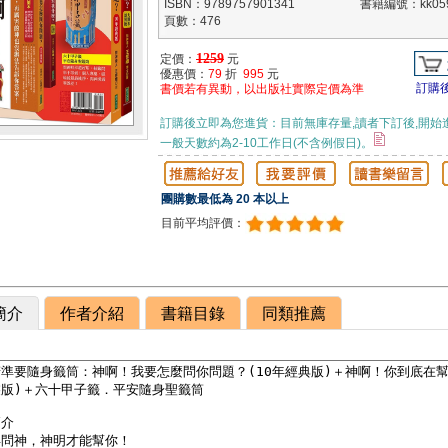
ISBN：9789757901341
書籍編號：kk059
頁數：476
1259
定價：
元
優惠價：
79
折
995
元
訂購
書價若有異動，以出版社實際定價為準
訂購後立即為您進貨：目前無庫存量,讀者下訂後,開始
一般天數約為2-10工作日(不含例假日)。
團購數最低為 20 本以上
目前平均評價：
簡介
作者介紹
書籍目錄
同類推薦