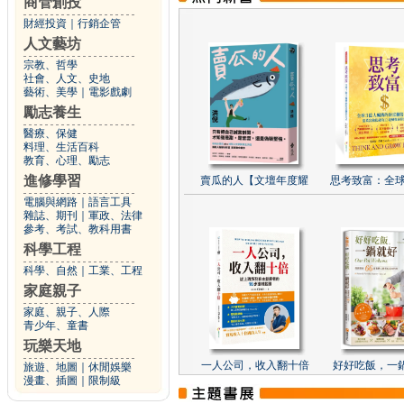
商管創投
財經投資
｜
行銷企管
人文藝坊
宗教、哲學
社會、人文、史地
藝術、美學
｜
電影戲劇
勵志養生
醫療、保健
料理、生活百科
教育、心理、勵志
進修學習
賣瓜的人【文壇年度耀
思考致富：全球
電腦與網路
｜
語言工具
雜誌、期刊
｜
軍政、法律
參考、考試、教科用書
科學工程
科學、自然
｜
工業、工程
家庭親子
家庭、親子、人際
青少年、童書
玩樂天地
一人公司，收入翻十倍
好好吃飯，一
旅遊、地圖
｜
休閒娛樂
漫畫、插圖
｜
限制級