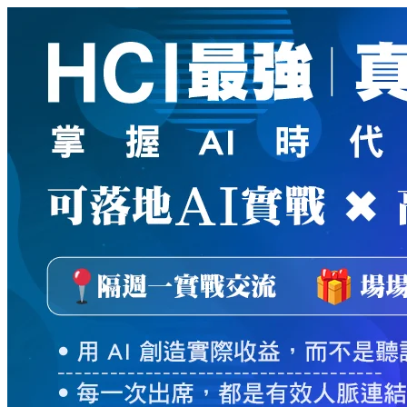
新
絲
路
網
路
書
店
-
知
識