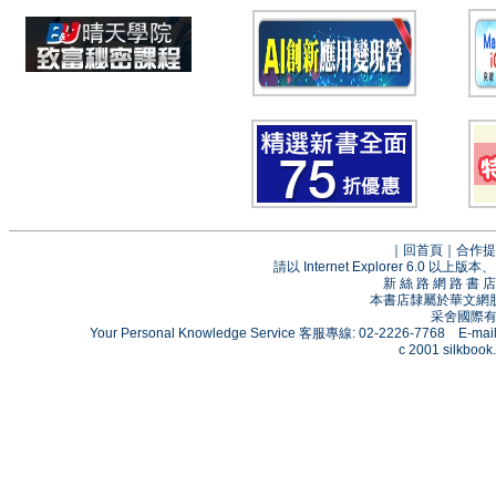
｜
回首頁
｜
合作提
請以 Internet Explorer 6.0
新 絲 路 網 路 
本書店隸屬於華文網
采舍國際有限
Your Personal Knowledge Service 客服專線: 02-2226-7768 E-mai
c 2001 silkbook.