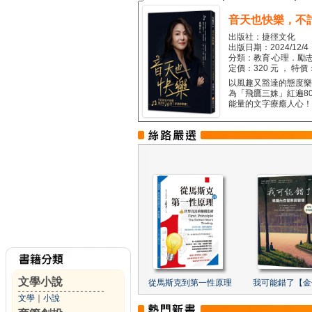
音天也快樂，不
出版社：捷徑文化
出版日期：2024/12/4
分類：教育‧心理．勵志
定價：320 元 ， 特價
以風趣又豁達的態度樂觀
為「飛鷹三姝」紅遍8
能量的文字療癒人心！...
文學小說
從馬斯克到第一性原理
我可能錯了【金
文學
｜
小說