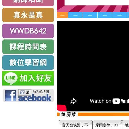
—
—
—
—
—
音天也快樂，不
摩爾定律、AI
地