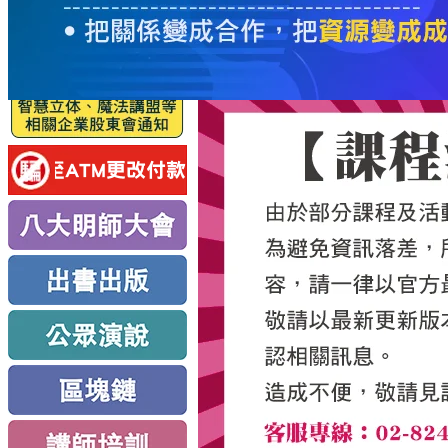
服
務
新
思
路