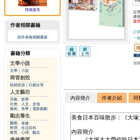
頁
情迷捷克
定
優
書
訂
此作者無相關書籍
一般
團購
文學小說
目
文學
｜
小說
商管創投
財經投資
｜
行銷企管
人文藝坊
內容簡介
作者介紹
同
宗教、哲學
社會、人文、史地
藝術、美學
｜
電影戲劇
勵志養生
醫療、保健
料理、生活百科
教育、心理、勵志
進修學習