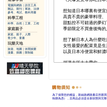
電腦與網路
｜
語言工具
雜誌、期刊
｜
軍政、法律
參考、考試、教科用書
科學工程
科學、自然
｜
工業、工程
家庭親子
家庭、親子、人際
青少年、童書
玩樂天地
旅遊、地圖
｜
休閒娛樂
漫畫、插圖
｜
限制級
為了保障您的權益，新絲路網路書店所購買
執聯為憑），且商品必須是全新狀態與完整