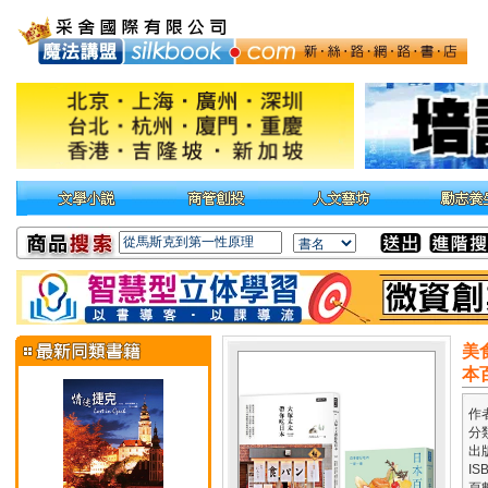
美
本
作
分
出
IS