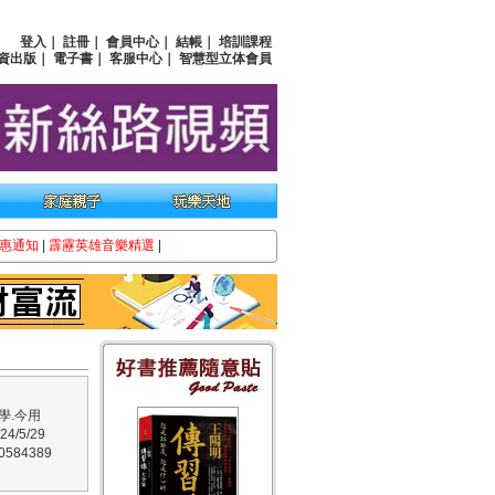
登入
｜
註冊
｜
會員中心
｜
結帳
｜
培訓課程
資出版
｜
電子書
｜
客服中心
｜
智慧型立体會員
惠通知
|
霹靂英雄音樂精選
|
學.今用
/5/29
584389