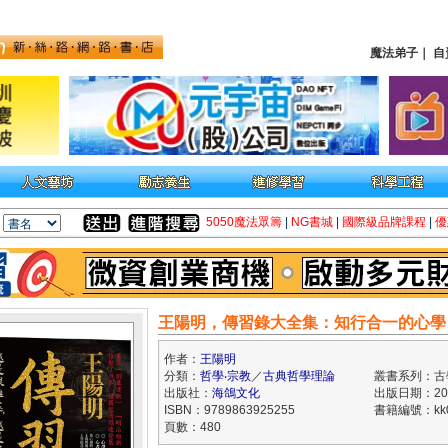
魔法弟子
｜
自
5050魔法眾籌
|
NG書城
|
國際級品牌課程
|
優
王陽明，傳習錄大全集：知行合一的心學
作者：
王陽明
分類：
哲學‧宗教
／
古典哲學理論
叢書系列：古
出版社：
海鴿文化
出版日期：2024
ISBN：9789863925255
書籍編號：kk0
頁數：480