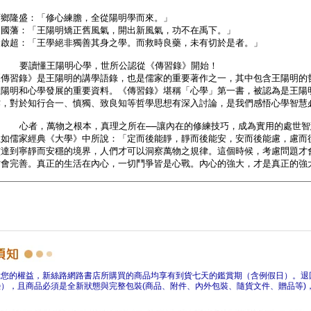
障您的權益，新絲路網路書店所購買的商品均享有到貨七天的鑑賞期（含例假日）。退
），且商品必須是全新狀態與完整包裝(商品、附件、內外包裝、隨貨文件、贈品等)