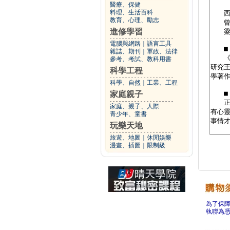
醫療、保健
料理、生活百科
教育、心理、勵志
進修學習
電腦與網路
｜
語言工具
雜誌、期刊
｜
軍政、法律
參考、考試、教科用書
科學工程
科學、自然
｜
工業、工程
家庭親子
家庭、親子、人際
青少年、童書
玩樂天地
旅遊、地圖
｜
休閒娛樂
漫畫、插圖
｜
限制級
為了保
執聯為憑