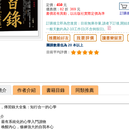
450
定價：
元
優惠價：
82
折
369
元
訂購
書價若有異動，以出版社實際定價為準
訂購後立即為您進貨：目前無庫存量,讀者下訂後,開始
一般天數約為2-10工作日(不含例假日)。
團購數最低為 20 本以上
目前平均評價：
簡介
作者介紹
書籍目錄
同類推薦