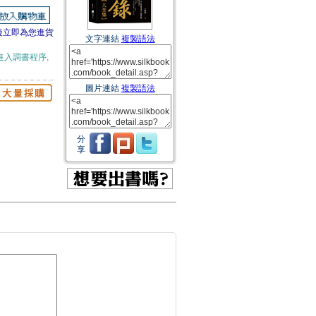
後立即為您進貨
文字連結
複製語法
進入調書程序,
圖片連結
複製語法
分
享