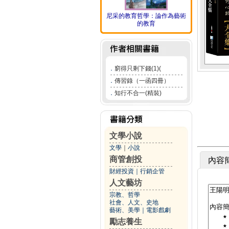
尼采的教育哲學：論作為藝術
的教育
．
窮得只剩下錢(1)(
．
傳習錄（一函四冊）
．
知行不合一(精裝)
文學小說
文學
｜
小說
商管創投
內容
財經投資
｜
行銷企管
人文藝坊
宗教、哲學
社會、人文、史地
藝術、美學
｜
電影戲劇
勵志養生