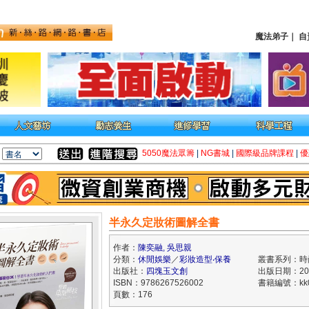
魔法弟子
｜
自
5050魔法眾籌
|
NG書城
|
國際級品牌課程
|
優
半永久定妝術圖解全書
作者：
陳奕融, 吳思親
分類：
休閒娛樂
／
彩妝造型‧保養
叢書系列：時尚
出版社：
四塊玉文創
出版日期：202
ISBN：9786267526002
書籍編號：kk0
頁數：176