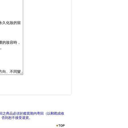
美國藥草教母的天然草
情緒
「穿出風格」我決定迷
發現
回之商品必須於鑑賞期內寄回（以郵戳或收
，否則恕不接受退貨。