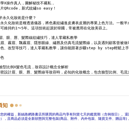
障您的權益，新絲路網路書店所購買的商品均享有到貨七天的鑑賞期（含例假日）。退
），且商品必須是全新狀態與完整包裝(商品、附件、內外包裝、隨貨文件、贈品等)