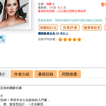
520
定價：
元
暫
優惠價：
79
折
411
元
書價若有異動，以出版社實際定價為準
暫無供應商：尋找供貨商中(也有可能出版社已結束)。
團購數最低為 20 本以上
目前平均評價：
簡介
作者介紹
書籍目錄
同類推薦