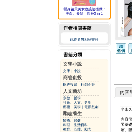
!變身後天美女應該這樣做：
美白、養顏、瘦身3 in 1
此作者無相關書籍
文學小說
文學
｜
小說
商管創投
財經投資
｜
行銷企管
人文藝坊
內容
宗教、哲學
社會、人文、史地
藝術、美學
｜
電影戲劇
勵志養生
醫療、保健
料理、生活百科
教育、心理、勵志