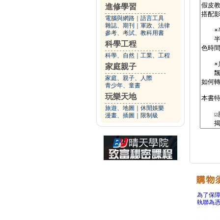
進修學習
電腦與網路
｜
語言工具
雜誌、期刊
｜
軍政、法律
參考、考試、教科用書
科學工程
科學、自然
｜
工業、工程
家庭親子
家庭、親子、人際
青少年、童書
玩樂天地
旅遊、地圖
｜
休閒娛樂
漫畫、插圖
｜
限制級
為了保
執聯為憑