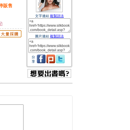
停販售
文字連結
複製語法
圖片連結
複製語法
分
享