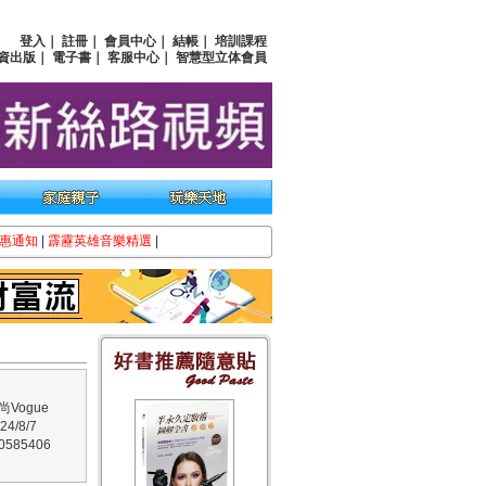
登入
｜
註冊
｜
會員中心
｜
結帳
｜
培訓課程
資出版
｜
電子書
｜
客服中心
｜
智慧型立体會員
惠通知
|
霹靂英雄音樂精選
|
Vogue
4/8/7
585406