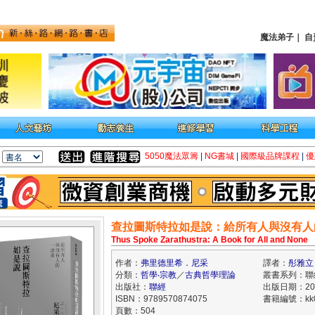
魔法弟子
｜
自
5050魔法眾籌
|
NG書城
|
國際級品牌課程
|
優
查拉圖斯特拉如是說：給所有人與沒有人
Thus Spoke Zarathustra: A Book for All and None
作者：
弗里德里希．尼采
譯者：
彤雅立
分類：
哲學‧宗教
／
古典哲學理論
叢書系列：聯
出版社：
聯經
出版日期：2024
ISBN：9789570874075
書籍編號：kk0
頁數：504