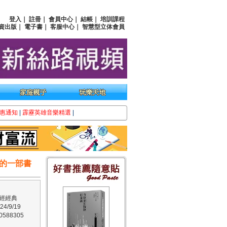
登入
｜
註冊
｜
會員中心
｜
結帳
｜
培訓課程
資出版
｜
電子書
｜
客服中心
｜
智慧型立体會員
惠通知
|
霹靂英雄音樂精選
|
的一部書
經經典
/9/19
588305