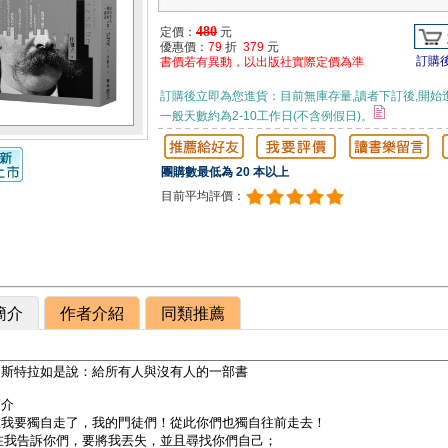
480
定價：
元
優惠價：
79
折
379
元
訂購
書價若有異動，以出版社實際定價為準
訂購後立即為您進貨：目前無庫存量,讀者下訂後,開始
一般天數約為2-10工作日(不含例假日)。
團購數最低為 20 本以上
目前平均評價：
簡介
作者介紹
同類推薦