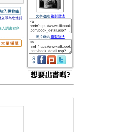
文字連結
複製語法
後立即為您進貨
進入調書程序,
圖片連結
複製語法
分
享