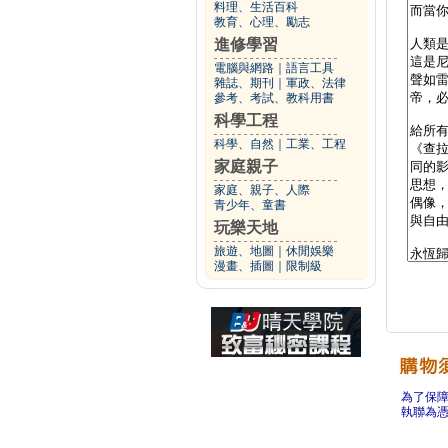
料理、生活百科
教育、心理、勵志
進修學習
電腦與網路
｜
語言工具
雜誌、期刊
｜
軍政、法律
參考、考試、教科用書
科學工程
科學、自然
｜
工業、工程
家庭親子
家庭、親子、人際
青少年、童書
玩樂天地
旅遊、地圖
｜
休閒娛樂
漫畫、插圖
｜
限制級
為了保
執聯為憑