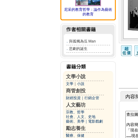
尼采的教育哲學：論作為藝術
的教育
．
與孤獨為伍 Man
．
悲劇的誕生
文學小說
文學
｜
小說
商管創投
內容
財經投資
｜
行銷企管
人文藝坊
宗教、哲學
社會、人文、史地
藝術、美學
｜
電影戲劇
勵志養生
醫療、保健