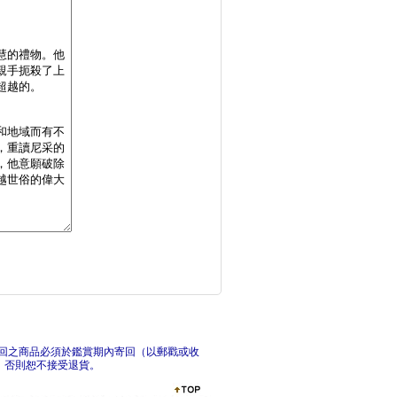
辛齋易學(上)
論語主題疏解
回之商品必須於鑑賞期內寄回（以郵戳或收
，否則恕不接受退貨。