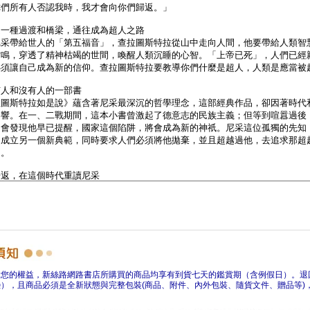
障您的權益，新絲路網路書店所購買的商品均享有到貨七天的鑑賞期（含例假日）。退
），且商品必須是全新狀態與完整包裝(商品、附件、內外包裝、隨貨文件、贈品等)