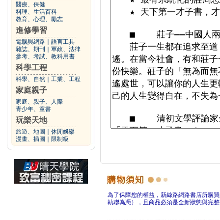
醫療、保健
料理、生活百科
教育、心理、勵志
進修學習
電腦與網路
｜
語言工具
雜誌、期刊
｜
軍政、法律
參考、考試、教科用書
科學工程
科學、自然
｜
工業、工程
家庭親子
家庭、親子、人際
青少年、童書
玩樂天地
旅遊、地圖
｜
休閒娛樂
漫畫、插圖
｜
限制級
為了保障您的權益，新絲路網路書店所購買
執聯為憑），且商品必須是全新狀態與完整