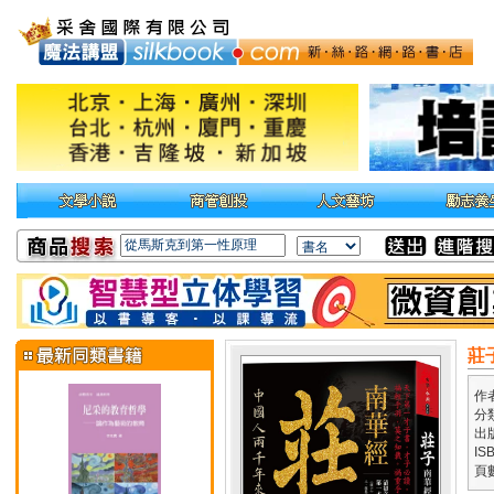
莊
作
分
出
IS
頁