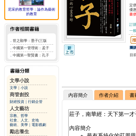
定
尼采的教育哲學：論作為藝術
優
的教育
書
訂
一般
．
世之顯學：墨子(三版
團購
．
中國第一管理術：孟子
目
．
中國第一聖賢書：孔子
文學小說
文學
｜
小說
商管創投
內容簡介
作者介紹
書
財經投資
｜
行銷企管
人文藝坊
宗教、哲學
社會、人文、史地
藝術、美學
｜
電影戲劇
勵志養生