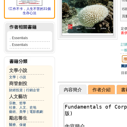
出
!工作不卡，人生不苦的31個
IS
生存心法
頁
定
書
．
Essentials
訂
．
Essentials
一般
團購
文學小說
目
文學
｜
小說
商管創投
內容簡介
作者介紹
書
財經投資
｜
行銷企管
人文藝坊
宗教、哲學
社會、人文、史地
藝術、美學
｜
電影戲劇
勵志養生
醫療、保健