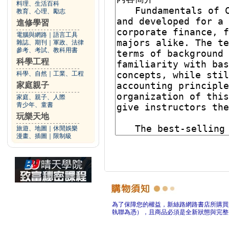
料理、生活百科
教育、心理、勵志
進修學習
電腦與網路
｜
語言工具
雜誌、期刊
｜
軍政、法律
參考、考試、教科用書
科學工程
科學、自然
｜
工業、工程
家庭親子
家庭、親子、人際
青少年、童書
玩樂天地
旅遊、地圖
｜
休閒娛樂
漫畫、插圖
｜
限制級
為了保障您的權益，新絲路網路書店所購買
執聯為憑），且商品必須是全新狀態與完整