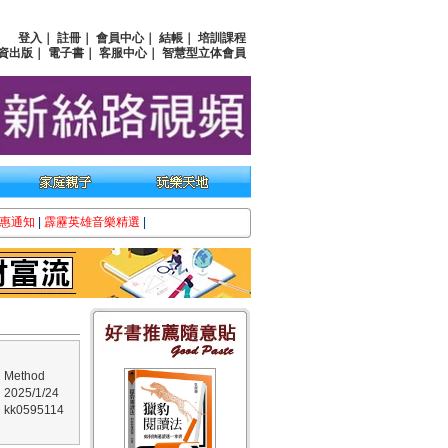
登入
｜
註冊
｜
會員中心
｜
結帳
｜
培訓課程
資出版
｜
電子書
｜
客服中心
｜
智慧型立体會員
惠通知
|
霹靂英雄音樂精選
|
ethod
025/1/24
k0595114