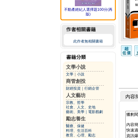
不動產經紀人選擇題100分(再
版)
此作者無相關書籍
文學小說
文學
｜
小說
商管創投
財經投資
｜
行銷企管
人文藝坊
內容
宗教、哲學
社會、人文、史地
藝術、美學
｜
電影戲劇
勵志養生
醫療、保健
料理、生活百科
教育、心理、勵志