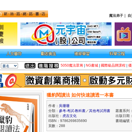
魔法弟子
｜
自
5050魔法眾籌
|
NG書城
|
國際級品牌課程
|
優
獵豹閱讀法 如何快速讀透一本書
作者：
吳珊珊
分類：
參考‧考試‧教科書
／
其他考試用書
叢書系列：M
出版社：
虎吉文化
出版日期：2
ISBN：9786269835690
書籍編號：k
頁數：288