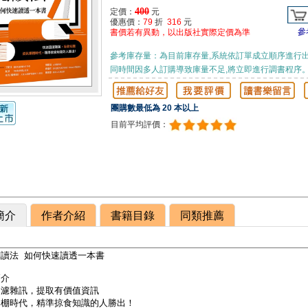
400
定價：
元
優惠價：
79
折
316
元
參
書價若有異動，以出版社實際定價為準
參考庫存量：為目前庫存量,系統依訂單成立順序進行出
同時間因多人訂購導致庫量不足,將立即進行調書程序
團購數最低為 20 本以上
目前平均評價：
簡介
作者介紹
書籍目錄
同類推薦