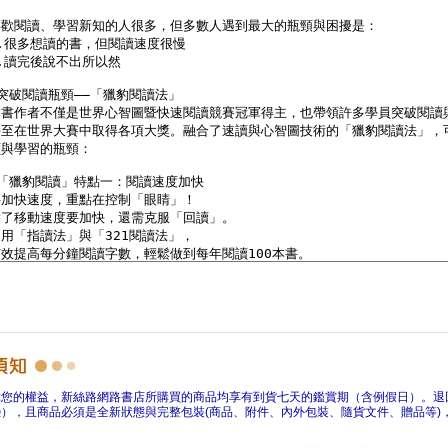
障您的權益，新絲路網路書店所購買的商品均享有到貨七天的鑑賞期（含例假日）。退
），且商品必須是全新狀態與完整包裝(商品、附件、內外包裝、隨貨文件、贈品等)