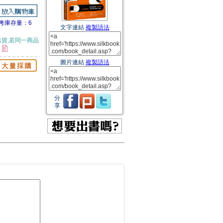
考庫存量：6
文字連結
複製語法
貨,若同一商品
。
圖片連結
複製語法
分
享