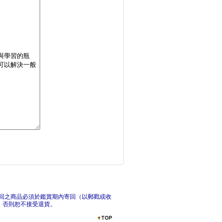
高效讀書法+考試拿高
A
勝出99％人的零壓力
專為
回之商品必須於鑑賞期內寄回（以郵戳或收
，否則恕不接受退貨。