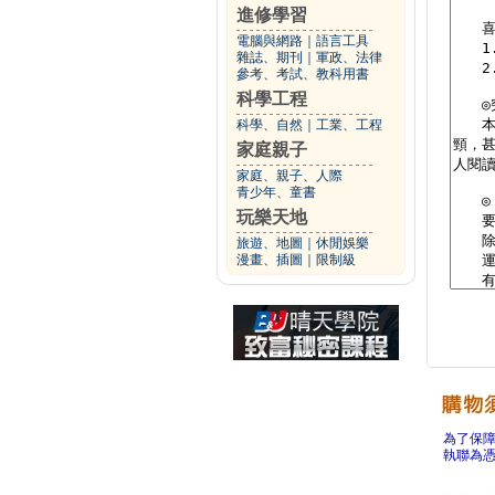
進修學習
電腦與網路
｜
語言工具
雜誌、期刊
｜
軍政、法律
參考、考試、教科用書
科學工程
科學、自然
｜
工業、工程
家庭親子
家庭、親子、人際
青少年、童書
玩樂天地
旅遊、地圖
｜
休閒娛樂
漫畫、插圖
｜
限制級
為了保
執聯為憑