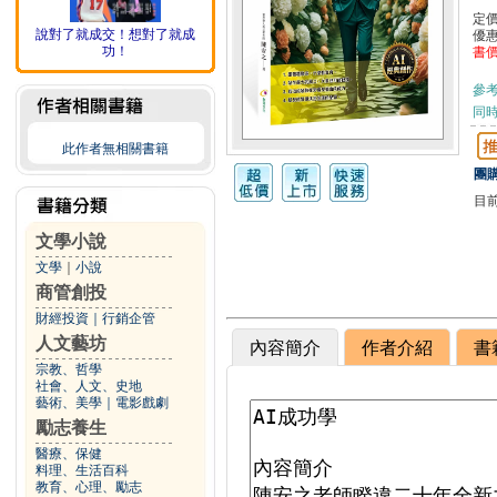
定
說對了就成交！想對了就成
優
功！
書
參
同
此作者無相關書籍
團購
目
文學小說
文學
｜
小說
商管創投
財經投資
｜
行銷企管
人文藝坊
內容簡介
作者介紹
書
宗教、哲學
社會、人文、史地
藝術、美學
｜
電影戲劇
勵志養生
醫療、保健
料理、生活百科
教育、心理、勵志