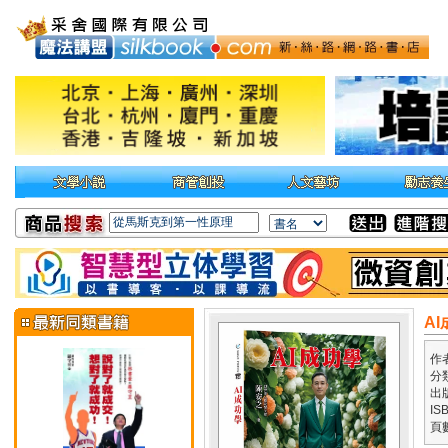
A
作
分
出
IS
頁