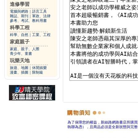
進修學習
電腦與網路
｜
語言工具
雜誌、期刊
｜
軍政、法律
參考、考試、教科用書
科學工程
科學、自然
｜
工業、工程
家庭親子
家庭、親子、人際
青少年、童書
玩樂天地
旅遊、地圖
｜
休閒娛樂
漫畫、插圖
｜
限制級
為了保障您的權益，新絲路網路書店所購買
執聯為憑），且商品必須是全新狀態與完整