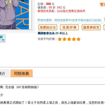
360
定價：
元
暫
優惠價：
95
折
342
元
書價若有異動，以出版社實際定價為準
暫無供應商：尋找供貨商中(也有可能出版社已結束)。
團購數最低為 20 本以上
目前平均評價：
簡介
同類推薦