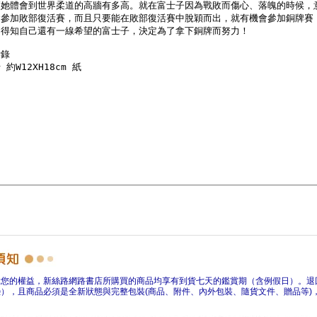
障您的權益，新絲路網路書店所購買的商品均享有到貨七天的鑑賞期（含例假日）。退
），且商品必須是全新狀態與完整包裝(商品、附件、內外包裝、隨貨文件、贈品等)