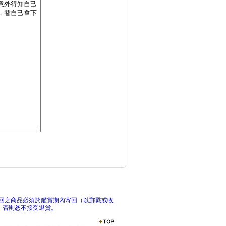
一百萬次的揮棒 02
棒
一百萬次的揮棒 01
回之商品必須於鑑賞期內寄回（以郵戳或收
，否則恕不接受退貨。