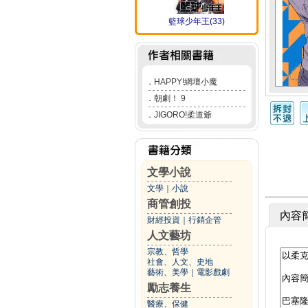
籃球少年王(33)
．
HAPPY!網壇小魔
．
朝劇！ 9
．
JIGORO!柔道爺
文學小說
文學
｜
小說
商管創投
內容
財經投資
｜
行銷企管
人文藝坊
宗教、哲學
社會、人文、史地
藝術、美學
｜
電影戲劇
勵志養生
醫療、保健