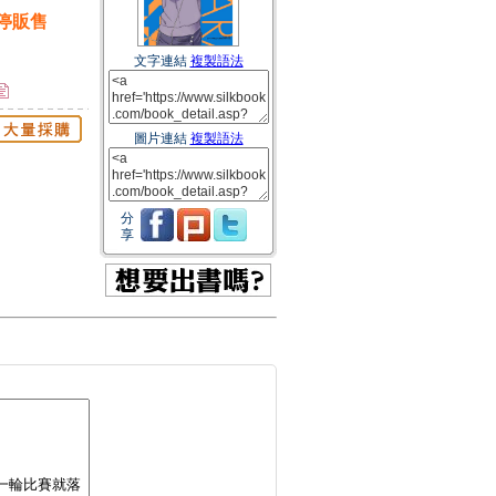
停販售
文字連結
複製語法
圖片連結
複製語法
分
享