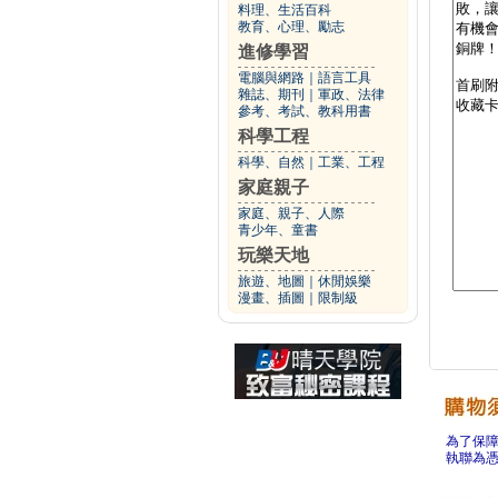
料理、生活百科
教育、心理、勵志
進修學習
電腦與網路
｜
語言工具
雜誌、期刊
｜
軍政、法律
參考、考試、教科用書
科學工程
科學、自然
｜
工業、工程
家庭親子
家庭、親子、人際
青少年、童書
玩樂天地
旅遊、地圖
｜
休閒娛樂
漫畫、插圖
｜
限制級
為了保
執聯為憑