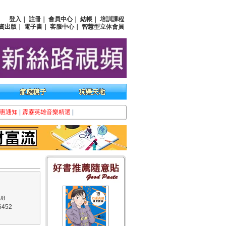
登入
｜
註冊
｜
會員中心
｜
結帳
｜
培訓課程
資出版
｜
電子書
｜
客服中心
｜
智慧型立体會員
惠通知
|
霹靂英雄音樂精選
|
/8
452