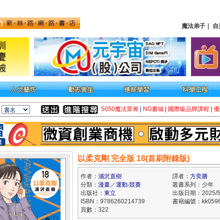
魔法弟子
｜
自
5050魔法眾籌
|
NG書城
|
國際級品牌課程
|
優
以柔克剛 完全版 18(首刷附錄版)
作者：
浦沢直樹
譯者：
方奕勝
分類：
漫畫
／
運動‧競賽
叢書系列：少年
出版社：
東立
出版日期：2025/5
ISBN：9786260214739
書籍編號：kk0596
頁數：322