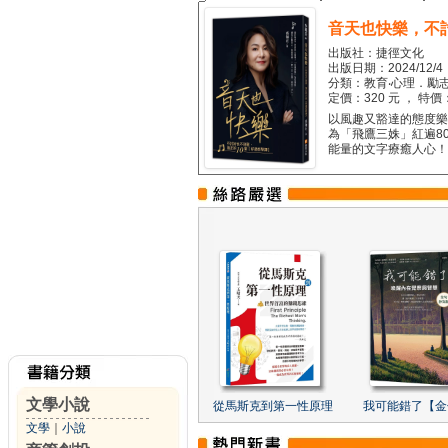
音天也快樂，不
出版社：捷徑文化
出版日期：2024/12/4
分類：教育‧心理．勵志
定價：320 元 ， 特價
以風趣又豁達的態度樂觀
為「飛鷹三姝」紅遍8
能量的文字療癒人心！...
文學小說
從馬斯克到第一性原理
我可能錯了【金
文學
｜
小說