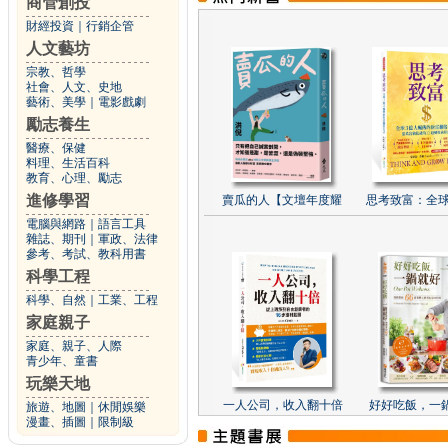
商管創投
財經投資
｜
行銷企管
人文藝坊
宗教、哲學
社會、人文、史地
藝術、美學
｜
電影戲劇
勵志養生
醫療、保健
料理、生活百科
教育、心理、勵志
進修學習
賣瓜的人【文壇年度耀
思考致富：全球
電腦與網路
｜
語言工具
雜誌、期刊
｜
軍政、法律
參考、考試、教科用書
科學工程
科學、自然
｜
工業、工程
家庭親子
家庭、親子、人際
青少年、童書
玩樂天地
一人公司，收入翻十倍
好好吃飯，一
旅遊、地圖
｜
休閒娛樂
漫畫、插圖
｜
限制級