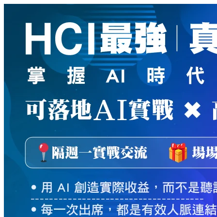
新
絲
路
網
路
書
店
-
知
識