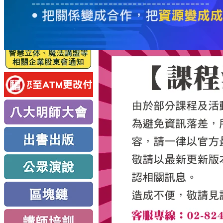
服
務
新
思
路