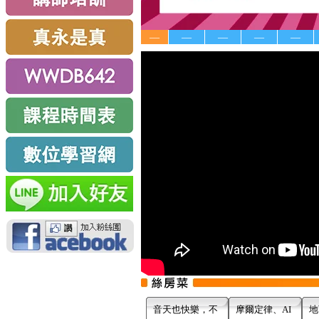
—
—
—
—
—
音天也快樂，不
摩爾定律、AI
地