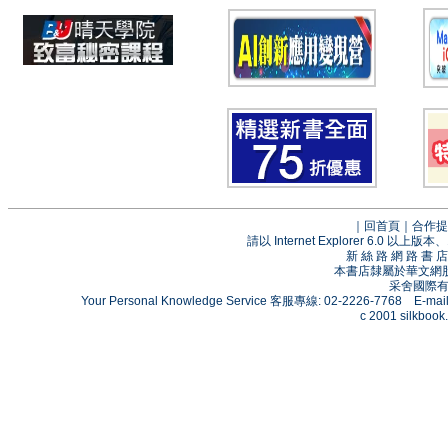
｜
回首頁
｜
合作提
請以 Internet Explorer 6.0
新 絲 路 網 路 
本書店隸屬於華文網
采舍國際有限
Your Personal Knowledge Service 客服專線: 02-2226-7768 E-mai
c 2001 silkbook.