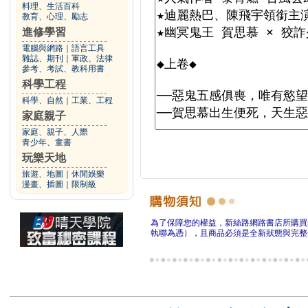
料理、生活百科
教育、心理、勵志
進修學習
電腦與網路
｜
語言工具
雜誌、期刊
｜
軍政、法律
參考、考試、教科用書
科學工程
科學、自然
｜
工業、工程
家庭親子
家庭、親子、人際
青少年、童書
玩樂天地
旅遊、地圖
｜
休閒娛樂
漫畫、插圖
｜
限制級
為了保障您的權益，新絲路網路書店所購買
執聯為憑），且商品必須是全新狀態與完整