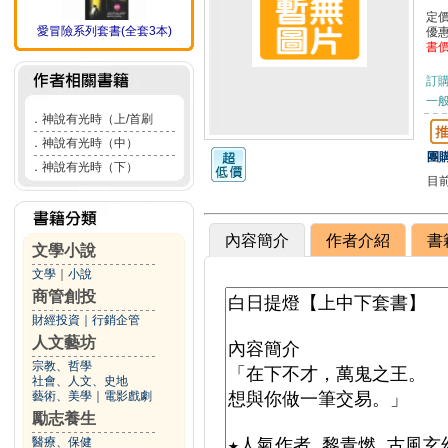
定
愛冒險系列套書(全套3本)
優
書
訂
一般
．
神說有光時（上/首刷
．
神說有光時（中）
團購
．
神說有光時（下）
目
內容簡介
作者介紹
書
文學小說
文學
｜
小說
商管創投
財經投資
｜
行銷企管
人文藝坊
宗教、哲學
社會、人文、史地
藝術、美學
｜
電影戲劇
勵志養生
醫療、保健