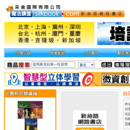
白
作
分
出
IS
頁