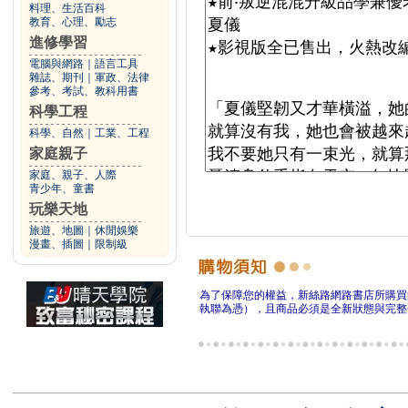
料理、生活百科
教育、心理、勵志
進修學習
電腦與網路
｜
語言工具
雜誌、期刊
｜
軍政、法律
參考、考試、教科用書
科學工程
科學、自然
｜
工業、工程
家庭親子
家庭、親子、人際
青少年、童書
玩樂天地
旅遊、地圖
｜
休閒娛樂
漫畫、插圖
｜
限制級
為了保障您的權益，新絲路網路書店所購買
執聯為憑），且商品必須是全新狀態與完整