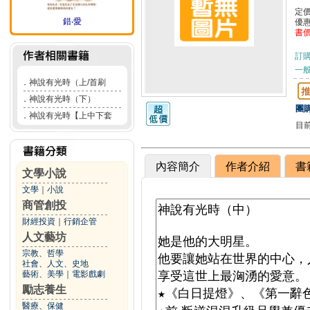
定
錯‧愛
優
書
訂
一般
．
神說有光時（上/首刷
．
神說有光時（下）
團購
．
神說有光時【上中下套
目
內容簡介
作者介紹
書
文學小說
文學
｜
小說
商管創投
財經投資
｜
行銷企管
人文藝坊
宗教、哲學
社會、人文、史地
藝術、美學
｜
電影戲劇
勵志養生
醫療、保健