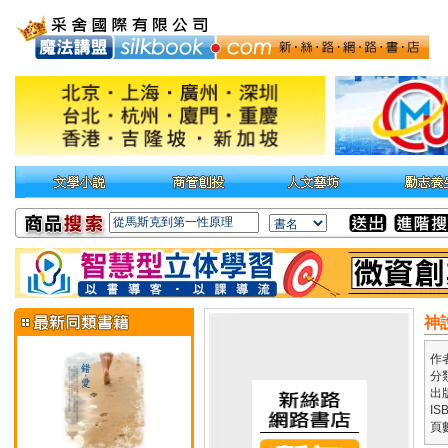
神
作
分
出
IS
頁