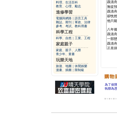
料理、生活百科
教育、心理、勵志
進修學習
電腦與網路
｜
語言工具
雜誌、期刊
｜
軍政、法律
參考、考試、教科用書
科學工程
科學、自然
｜
工業、工程
家庭親子
家庭、親子、人際
青少年、童書
玩樂天地
旅遊、地圖
｜
休閒娛樂
漫畫、插圖
｜
限制級
為了保
執聯為憑