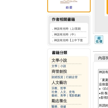
錯‧愛
．
神說有光時（上/首刷
．
神說有光時（中）
．
神說有光時【上中下套
內容
文學小說
文學
｜
小說
商管創投
財經投資
｜
行銷企管
人文藝坊
宗教、哲學
社會、人文、史地
藝術、美學
｜
電影戲劇
勵志養生
醫療、保健