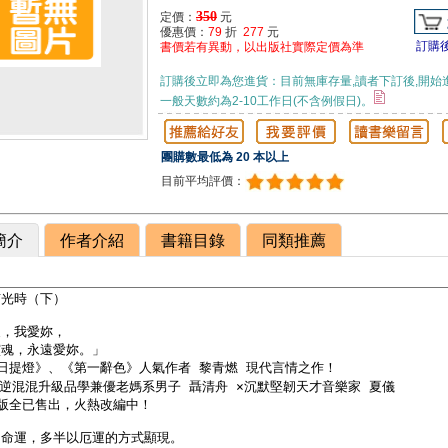
350
定價：
元
優惠價：
79
折
277
元
訂購
書價若有異動，以出版社實際定價為準
訂購後立即為您進貨：目前無庫存量,讀者下訂後,開始
一般天數約為2-10工作日(不含例假日)。
團購數最低為 20 本以上
目前平均評價：
簡介
作者介紹
書籍目錄
同類推薦