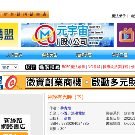
魔法弟子
｜
自
5050魔法眾籌
|
NG書城
|
國際級品牌課程
|
優
神說有光時（下）
作者：
黎青燃
分類：
小說
／
浪漫愛情
叢書系列：致青春
出版社：
高寶
出版日期：2026/3
ISBN：9786264024785
書籍編號：kk0607
頁數：304