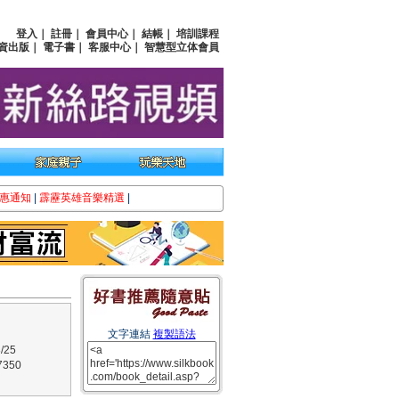
登入
｜
註冊
｜
會員中心
｜
結帳
｜
培訓課程
資出版
｜
電子書
｜
客服中心
｜
智慧型立体會員
惠通知
|
霹靂英雄音樂精選
|
文字連結
複製語法
/25
350