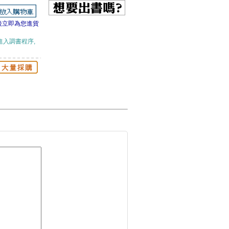
後立即為您進貨
進入調書程序,
花開錦繡六
他