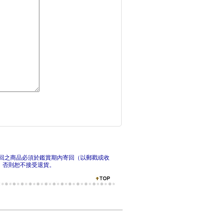
除我之外，全員主角（
除我
回之商品必須於鑑賞期內寄回（以郵戳或收
，否則恕不接受退貨。