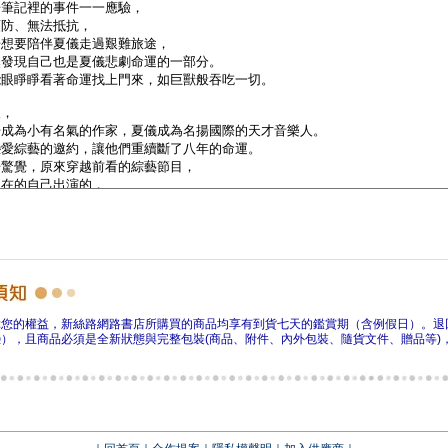
障您的權益，新絲路網路書店所購買的商品均享有到貨七天的鑑賞期（含例假日）。退
），且商品必須是全新狀態與完整包裝(商品、附件、內外包裝、隨貨文件、贈品等)