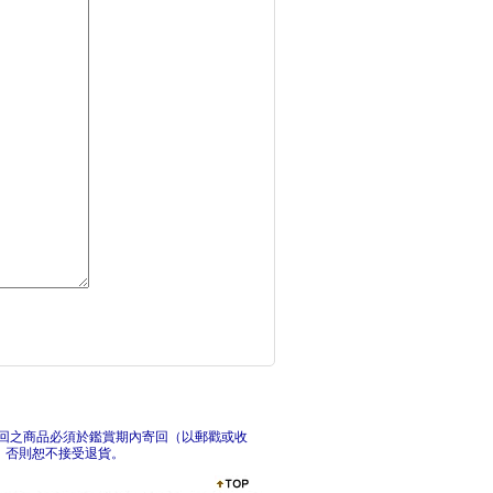
一百萬次的揮棒 02
棒
一百萬次的揮棒 01
回之商品必須於鑑賞期內寄回（以郵戳或收
，否則恕不接受退貨。