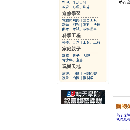
料理、生活百科
教育、心理、勵志
進修學習
電腦與網路
｜
語言工具
雜誌、期刊
｜
軍政、法律
參考、考試、教科用書
科學工程
科學、自然
｜
工業、工程
家庭親子
家庭、親子、人際
青少年、童書
玩樂天地
旅遊、地圖
｜
休閒娛樂
漫畫、插圖
｜
限制級
為了保
執聯為憑