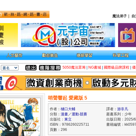
魔法弟子
｜
自
5050魔法眾籌
|
NG書城
|
國際級品牌課程
|
優
哨聲響起 愛藏版 5
作者：
樋口大輔
譯者：
游非凡
分類：
漫畫
／
運動‧競賽
叢書系列：少年
出版社：
東立
出版日期：2025/6
ISBN：9786260225711
書籍編號：kk0597
頁數：296