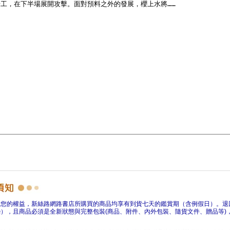
障您的權益，新絲路網路書店所購買的商品均享有到貨七天的鑑賞期（含例假日）。退
），且商品必須是全新狀態與完整包裝(商品、附件、內外包裝、隨貨文件、贈品等)