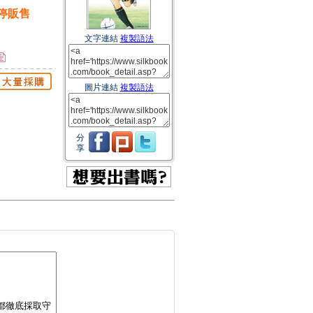
停販售
文字連結
複製語法
圖片連結
複製語法
分
享