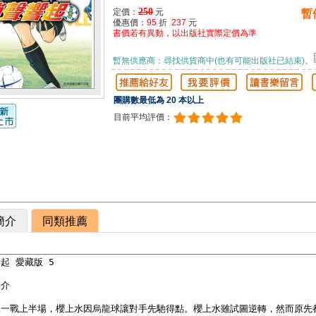
250
定價：
元
暫
優惠價：
95
折
237
元
書價若有異動，以出版社實際定價為準
暫無供應商：尋找供貨商中(也有可能出版社已結束)。
團購數最低為 20 本以上
目前平均評價：
簡介
同類推薦