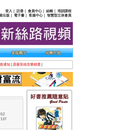
登入
｜
註冊
｜
會員中心
｜
結帳
｜
培訓課程
資出版
｜
電子書
｜
客服中心
｜
智慧型立体會員
惠通知
|
霹靂英雄音樂精選
|
/12
137