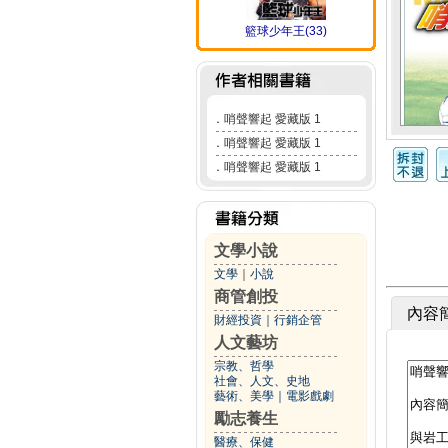
籃球少年王(33)
．
哨聲響起 愛藏版 1
．
哨聲響起 愛藏版 1
．
哨聲響起 愛藏版 1
文學小說
文學
｜
小說
商管創投
內容
財經投資
｜
行銷企管
人文藝坊
宗教、哲學
社會、人文、史地
藝術、美學
｜
電影戲劇
勵志養生
醫療、保健