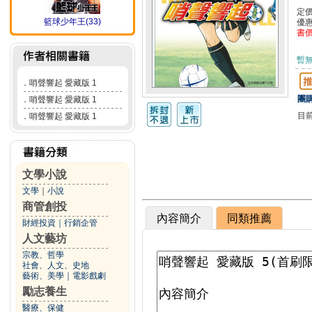
定
籃球少年王(33)
優
書
暫
．
哨聲響起 愛藏版 1
團購
．
哨聲響起 愛藏版 1
目
．
哨聲響起 愛藏版 1
文學小說
文學
｜
小說
商管創投
內容簡介
同類推薦
財經投資
｜
行銷企管
人文藝坊
宗教、哲學
社會、人文、史地
藝術、美學
｜
電影戲劇
勵志養生
醫療、保健