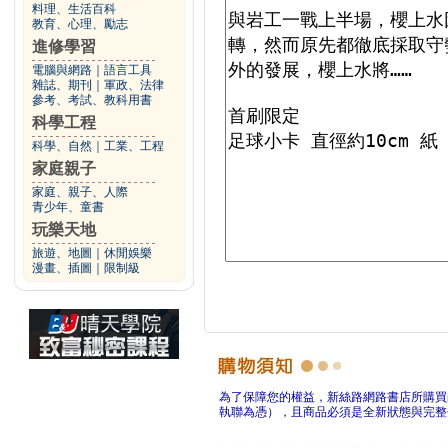
料理、生活百科
教育、心理、勵志
進修學習
電腦與網路
｜
語言工具
雜誌、期刊
｜
軍政、法律
參考、考試、教科用書
科學工程
科學、自然
｜
工業、工程
家庭親子
家庭、親子、人際
青少年、童書
玩樂天地
旅遊、地圖
｜
休閒娛樂
漫畫、插圖
｜
限制級
為了保障您的權益，新絲路網路書店所購買
執聯為憑），且商品必須是全新狀態與完整