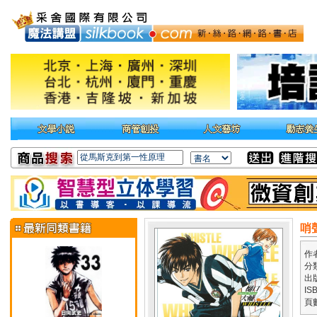
哨
作
分
出
IS
頁