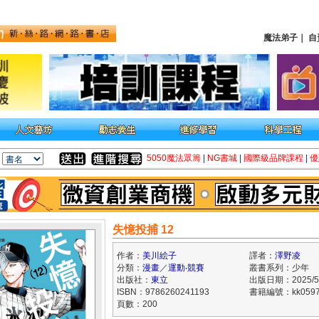
魔法弟子
｜
自
5050魔法眾籌
|
NG書城
|
國際級品牌課程
|
優
失憶投捕 12
作者：
美川絵子
譯者：
澤野凌
分類：
漫畫
／
運動‧競賽
叢書系列：少年
出版社：
東立
出版日期：2025/5
ISBN：9786260241193
書籍編號：kk0597
頁數：200