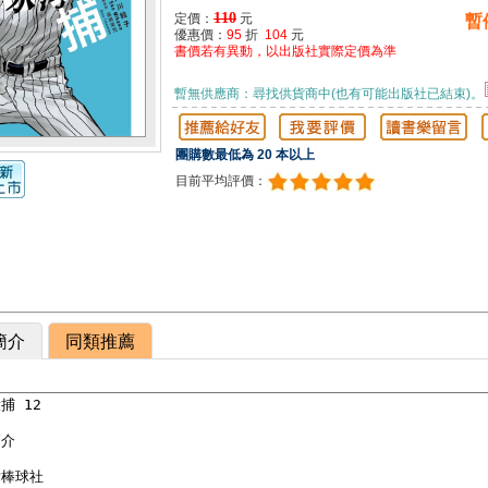
110
定價：
元
暫
優惠價：
95
折
104
元
書價若有異動，以出版社實際定價為準
暫無供應商：尋找供貨商中(也有可能出版社已結束)。
團購數最低為 20 本以上
目前平均評價：
簡介
同類推薦