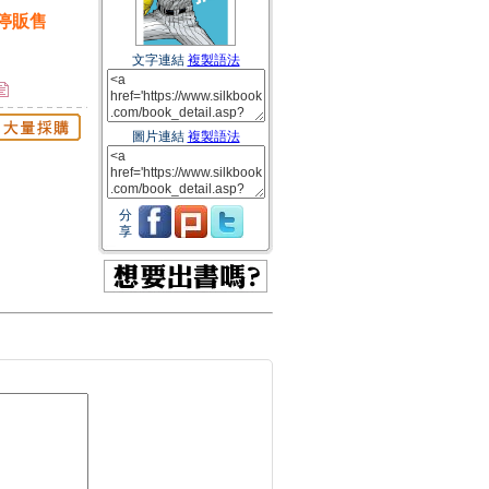
停販售
文字連結
複製語法
圖片連結
複製語法
分
享