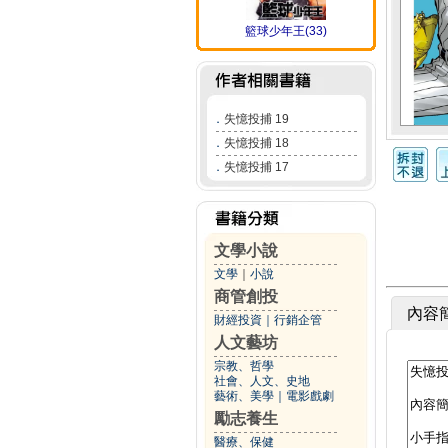
籃球少年王(33)
．
失憶投捕 19
．
失憶投捕 18
．
失憶投捕 17
文學小說
文學
｜
小說
商管創投
內容
財經投資
｜
行銷企管
人文藝坊
宗教、哲學
社會、人文、史地
藝術、美學
｜
電影戲劇
勵志養生
醫療、保健