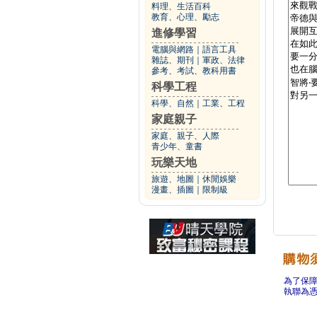
料理、生活百科
教育、心理、勵志
進修學習
電腦與網路
｜
語言工具
雜誌、期刊
｜
軍政、法律
參考、考試、教科用書
科學工程
科學、自然
｜
工業、工程
家庭親子
家庭、親子、人際
青少年、童書
玩樂天地
旅遊、地圖
｜
休閒娛樂
漫畫、插圖
｜
限制級
為了保
執聯為憑