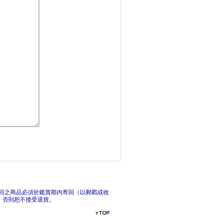
一百萬次的揮棒 02
棒
一百萬次的揮棒 01
回之商品必須於鑑賞期內寄回（以郵戳或收
，否則恕不接受退貨。