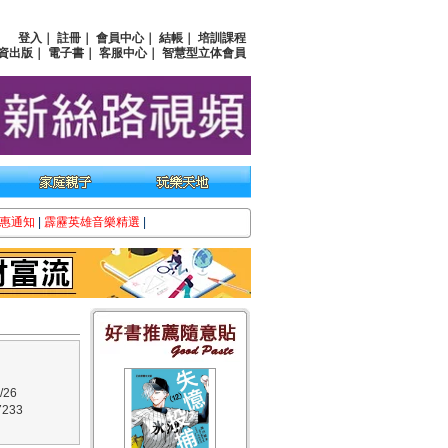
登入
｜
註冊
｜
會員中心
｜
結帳
｜
培訓課程
資出版
｜
電子書
｜
客服中心
｜
智慧型立体會員
惠通知
|
霹靂英雄音樂精選
|
/26
233